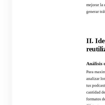
mejorar la 
generar trá
II. Id
reutil
Análisis 
Para maximi
analizar lo
tus podcast
cantidad de
formatos de