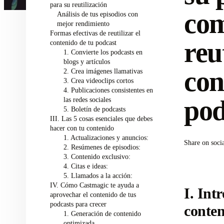
para su reutilización
com
Análisis de tus episodios con
mejor rendimiento
Formas efectivas de reutilizar el
reu
contenido de tu podcast
1. Convierte los podcasts en
blogs y artículos
con
2. Crea imágenes llamativas
3. Crea videoclips cortos
4. Publicaciones consistentes en
pod
las redes sociales
5. Boletín de podcasts
III. Las 5 cosas esenciales que debes
hacer con tu contenido
1. Actualizaciones y anuncios:
Share on soci
2. Resúmenes de episodios:
3. Contenido exclusivo:
4. Citas e ideas:
5. Llamados a la acción:
IV. Cómo Castmagic te ayuda a
I. Int
aprovechar el contenido de tus
podcasts para crecer
conten
1. Generación de contenido
optimizada