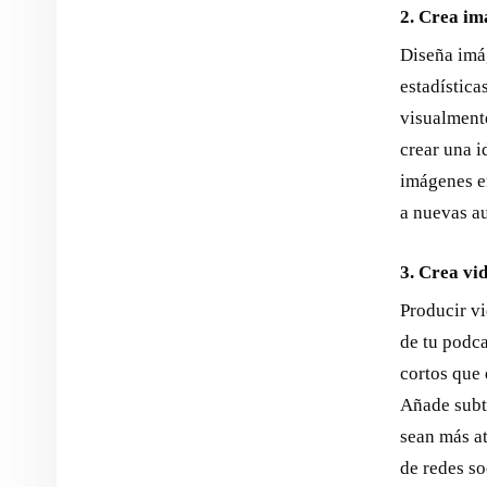
2. Crea im
Diseña imág
estadística
visualment
crear una i
imágenes e
a nuevas au
3. Crea vi
Producir vi
de tu podca
cortos que 
Añade subtí
sean más at
de redes so