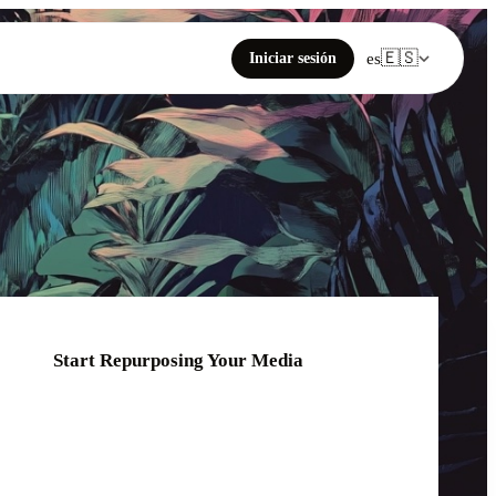
🇪🇸
Iniciar sesión
es
Start Repurposing Your Media
Click or drag your