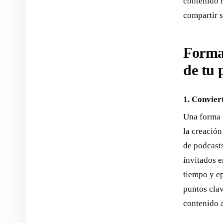
contenido r
compartir s
Formas
de tu 
1. Conviert
Una forma p
la creación
de podcasts
invitados e
tiempo y ep
puntos clav
contenido a