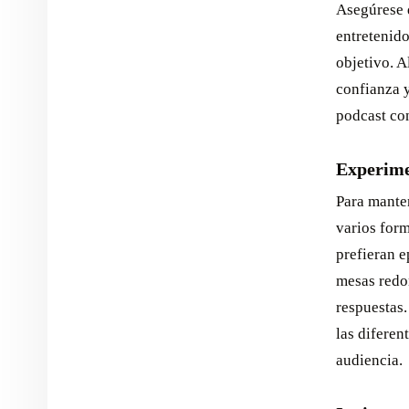
Asegúrese d
entretenido
objetivo. A
confianza y
podcast con
Experime
Para manten
varios form
prefieran e
mesas redon
respuestas.
las diferen
audiencia.