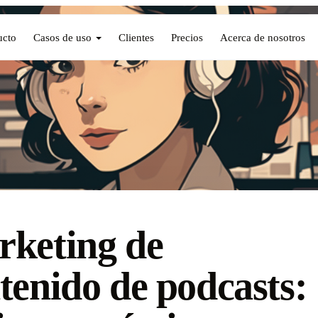
ucto
Casos de uso
Clientes
Precios
Acerca de nosotros
keting de
tenido de podcasts: