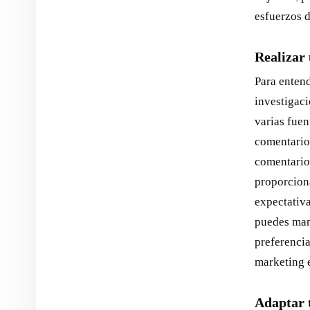
esfuerzos d
Realizar 
Para entend
investigaci
varias fuen
comentarios
comentarios
proporciona
expectativa
puedes man
preferencia
marketing 
Adaptar t