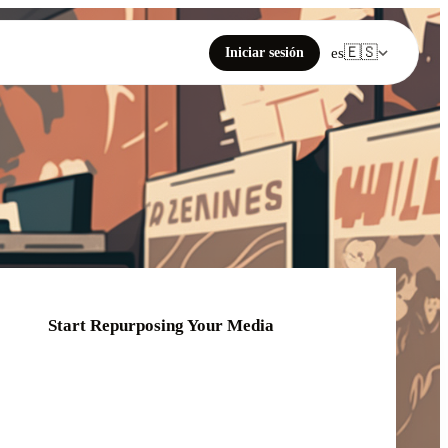
🇪🇸
Iniciar sesión
es
Start Repurposing Your Media
Click or drag your