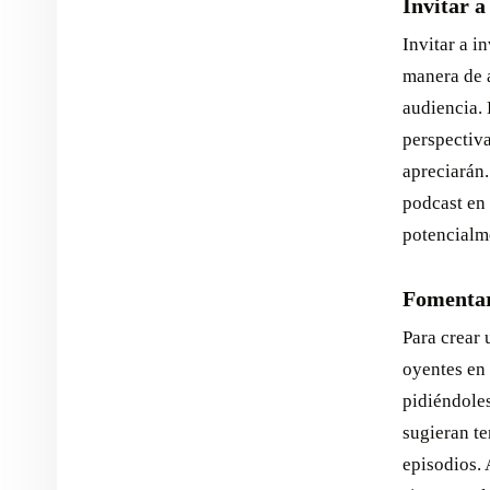
Invitar a
Invitar a i
manera de a
audiencia. 
perspectiv
apreciarán
podcast en 
potencialme
Fomentar 
Para crear 
oyentes en 
pidiéndoles
sugieran t
episodios. 