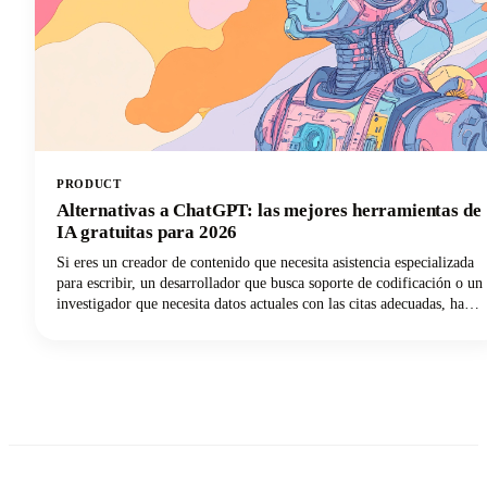
PRODUCT
Alternativas a ChatGPT: las mejores herramientas de
IA gratuitas para 2026
Si eres un creador de contenido que necesita asistencia especializada
para escribir, un desarrollador que busca soporte de codificación o un
investigador que necesita datos actuales con las citas adecuadas, hay
un chatbot de IA que se adapta perfectamente a tus necesidades. En
esta guía, analizamos las principales herramientas de inteligencia
artificial disponibles en 2026, analizamos sus características más
destacadas y te ayudamos a descubrir qué alternativa de ChatGPT
transformará tu forma de trabajar.