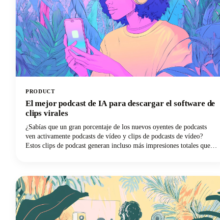
PRODUCT
El mejor podcast de IA para descargar el software de
clips virales
¿Sabías que un gran porcentaje de los nuevos oyentes de podcasts
ven activamente podcasts de vídeo y clips de podcasts de vídeo?
Estos clips de podcast generan incluso más impresiones totales que
los episodios completos por sí solos. Esta convergencia entre el auge
del consumo de podcasts y el dominio de los videoclips cortos ha
creado una demanda sin precedentes de herramientas impulsadas por
la inteligencia artificial que puedan transformar de manera eficiente
el contenido de los podcasts de formato largo en clips aptos para ser
virales en las plataformas de redes sociales.