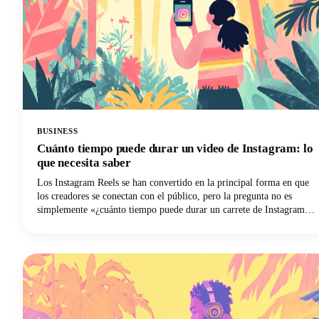
BUSINESS
Cuánto tiempo puede durar un video de Instagram: lo
que necesita saber
Los Instagram Reels se han convertido en la principal forma en que
los creadores se conectan con el público, pero la pregunta no es
simplemente «¿cuánto tiempo puede durar un carrete de Instagram?»
Se trata de encontrar el punto óptimo entre lo que permite la
plataforma y lo que realmente funciona bien. Vamos a ahondar en
todo lo que necesitas saber sobre la duración de los Instagram Reels
en 2025, desde los límites técnicos hasta las decisiones estratégicas
que harán que tu contenido destaque.