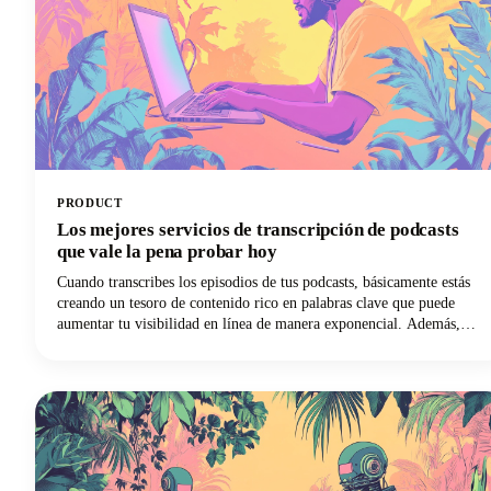
PRODUCT
Los mejores servicios de transcripción de podcasts
que vale la pena probar hoy
Cuando transcribes los episodios de tus podcasts, básicamente estás
creando un tesoro de contenido rico en palabras clave que puede
aumentar tu visibilidad en línea de manera exponencial. Además,
estás abriendo tu programa a audiencias que prefieren leer antes que
escuchar, sin mencionar a las personas sordas o con problemas de
audición. Pero lo entendemos: transcribir manualmente tu propio
podcast es brutal. ¡Ese es el tiempo que podrías dedicar a crear mejor
contenido, a conectar con tu audiencia o, de hecho, a hacer crecer tu
programa! Los mejores servicios de transcripción de podcasts te
ahorran este trabajo pesado y, al mismo tiempo, te ofrecen
transcripciones precisas y utilizables que se adaptan a tu flujo de