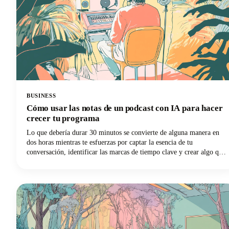
BUSINESS
Cómo usar las notas de un podcast con IA para hacer
crecer tu programa
Lo que debería durar 30 minutos se convierte de alguna manera en
dos horas mientras te esfuerzas por captar la esencia de tu
conversación, identificar las marcas de tiempo clave y crear algo que
realmente ayude a la gente a descubrir tu programa. ¿Te suena
familiar? Sin embargo, esta es la cuestión: los motores de búsqueda
no pueden escuchar tu contenido de audio. Se basan completamente
en el texto para entender de qué tratan tus episodios.