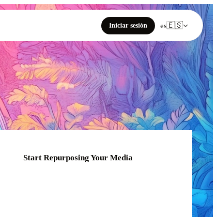
🇪🇸
Iniciar sesión
es
Start Repurposing Your Media
Click or drag your