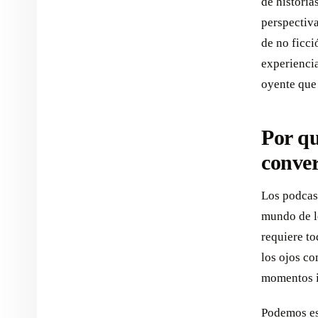
de historia
perspectiva
de no ficci
experiencia
oyente que 
Por qu
conver
Los podcast
mundo de lo
requiere to
los ojos co
momentos i
Podemos es