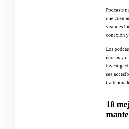
Podcasts n
que cuentan
visiones í
conexión y
Los podcast
épocas y d
investigaci
sea accesib
tradicional
18 mej
mante