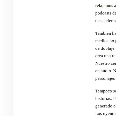
relajamos a
podcasts de
desacelera
También ha
medios no 
de doblaje 
crea una re
Nuestro cer
en audio. N
personajes 
Tampoco se 
historias.
generado c
Los oyentes