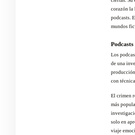
ciertas. Su
corazón la 
podcasts. E
mundos fict
Podcasts 
Los podcast
de una inv
producción 
con técnica
El crimen r
más popula
investigaci
solo en apr
viaje emoci