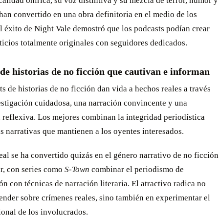
 calidad onírica, su voz distintiva y su mezcla de terror, humor y
han convertido en una obra definitoria en el medio de los
l éxito de Night Vale demostró que los podcasts podían crear
icios totalmente originales con seguidores dedicados.
de historias de no ficción que cautivan e informan
s de historias de no ficción dan vida a hechos reales a través
estigación cuidadosa, una narración convincente y una
reflexiva. Los mejores combinan la integridad periodística
s narrativas que mantienen a los oyentes interesados.
eal se ha convertido quizás en el género narrativo de no ficción
r, con series como
S-Town
combinar el periodismo de
ón con técnicas de narración literaria. El atractivo radica no
ender sobre crímenes reales, sino también en experimentar el
onal de los involucrados.