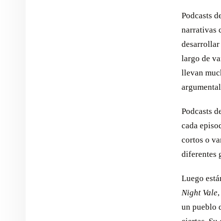
Podcasts d
narrativas 
desarrollar
largo de v
llevan much
argumental
Podcasts d
cada episo
cortos o va
diferentes 
Luego está
Night Vale
,
un pueblo d