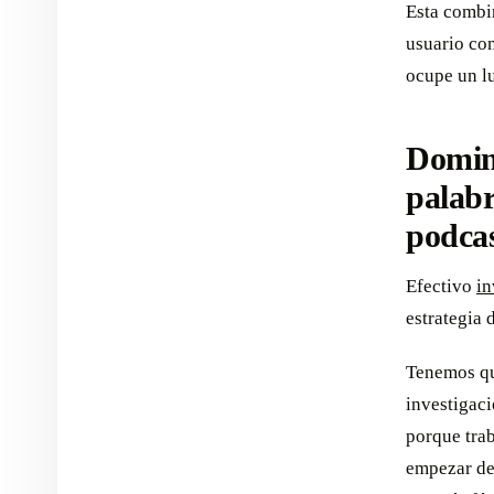
Esta combin
usuario com
ocupe un lu
Domine
palabr
podca
Efectivo
in
estrategia 
Tenemos que
investigaci
porque tra
empezar des