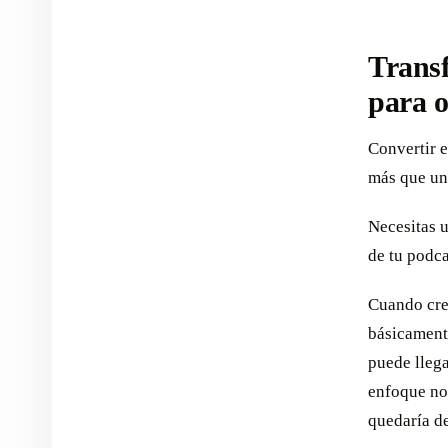
Transf
para o
Convertir e
más que un
Necesitas 
de tu podca
Cuando cr
básicament
puede llega
enfoque nos
quedaría de