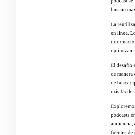
podcast se
buscan max
La reutiliz
en línea. L
información
optimizan 
El desafío 
de manera e
de buscar 
más fáciles
Exploremos
podcasts en
audiencia, 
fuentes de 