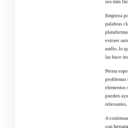
sea más fác
Empieza po
palabras cl
plataformas
extraer aut
audio, lo 
las hace in
Presta espe
problemas 
elementos 
pueden ayud
relevantes.
A continuac
con herram