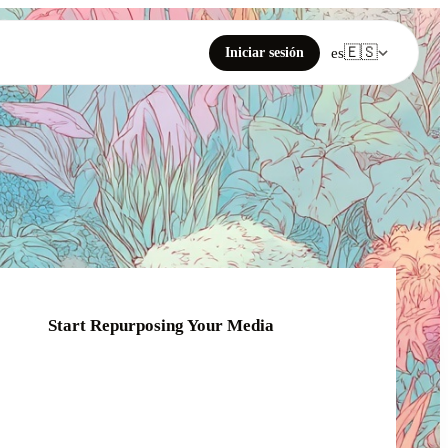
🇪🇸
Iniciar sesión
es
Start Repurposing Your Media
Click or drag your