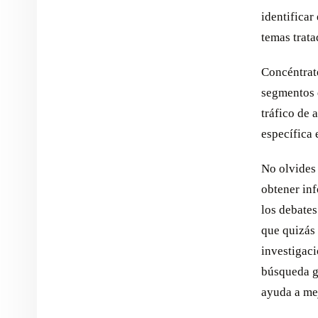
identificar
temas trata
Concéntrate
segmentos d
tráfico de 
específica 
No olvides 
obtener inf
los debates
que quizás 
investigaci
búsqueda g
ayuda a mej