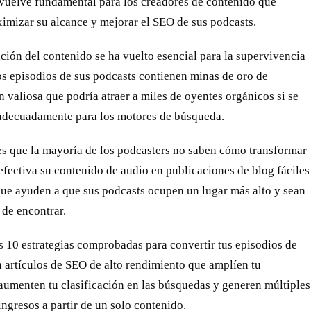
 vuelve fundamental para los creadores de contenido que
imizar su alcance y mejorar el SEO de sus podcasts.
ación del contenido se ha vuelto esencial para la supervivencia
os episodios de sus podcasts contienen minas de oro de
 valiosa que podría atraer a miles de oyentes orgánicos si se
adecuadamente para los motores de búsqueda.
es que la mayoría de los podcasters no saben cómo transformar
fectiva su contenido de audio en publicaciones de blog fáciles
que ayuden a que sus podcasts ocupen un lugar más alto y sean
 de encontrar.
 10 estrategias comprobadas para convertir tus episodios de
 artículos de SEO de alto rendimiento que amplíen tu
aumenten tu clasificación en las búsquedas y generen múltiples
ingresos a partir de un solo contenido.