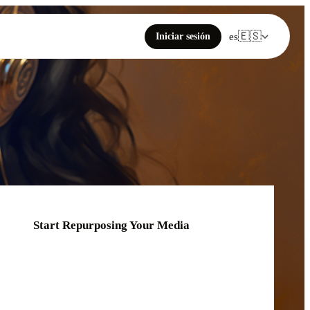
🇪🇸
Iniciar sesión
es
Start Repurposing Your Media
Click or drag your