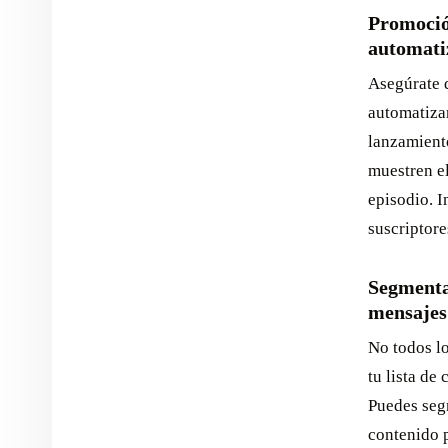
Promoción
automati
Asegúrate 
automatizan
lanzamiento
muestren el
episodio. I
suscriptore
Segmentar
mensajes
No todos lo
tu lista de
Puedes segm
contenido 