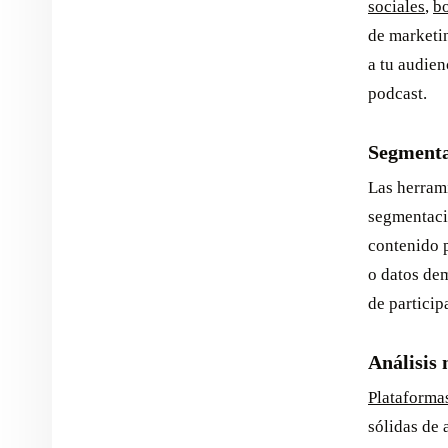
sociales
,
bo
de marketi
a tu audien
podcast.
Segmenta
Las herram
segmentaci
contenido 
o datos dem
de particip
Análisis 
Plataforma
sólidas de 