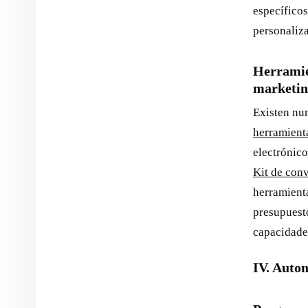
específicos
personaliza
Herramie
marketin
Existen nu
herramient
electrónico
Kit de con
herramienta
presupuesto
capacidades
IV. Autom