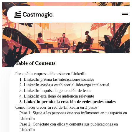
Producto
01
Casos de uso
02
Table of Contents
Precios
Por qué tu empresa debe estar en LinkedIn
03
1. LinkedIn premia las interacciones sociales
Acerca de nosotros
2. LinkedIn ayuda a establecer el liderazgo intelectual
04
3. LinkedIn impulsa la generación de leads
4. LinkedIn está lleno de audiencia relevante
5. LinkedIn permite la creación de redes profesionales
Cómo hacer crecer tu red de LinkedIn en 3 pasos
Paso 1: Sigue a las personas que son influyentes en tu espacio en
LinkedIn
Paso 2: Conéctate con ellos y comenta sus publicaciones en
LinkedIn