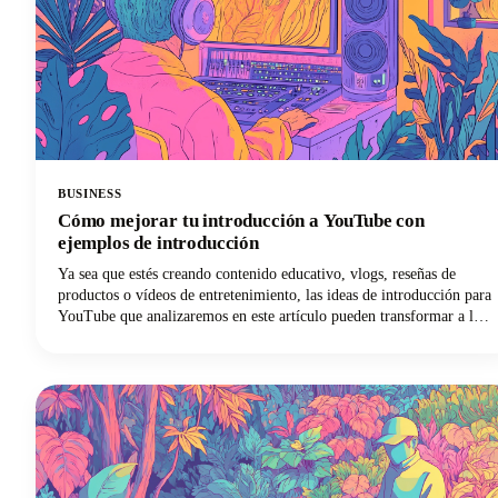
BUSINESS
Cómo mejorar tu introducción a YouTube con
ejemplos de introducción
Ya sea que estés creando contenido educativo, vlogs, reseñas de
productos o vídeos de entretenimiento, las ideas de introducción para
YouTube que analizaremos en este artículo pueden transformar a los
espectadores ocasionales en suscriptores leales. A continuación,
profundizaremos en las estrategias de introducción comprobadas que
los principales creadores utilizan para captar la atención y mantener
la participación de los espectadores. Desde principios psicológicos
que impulsan la retención hasta plantillas prácticas que puedes
implementar de inmediato, ¡aquí encontrarás todo lo que necesitas
para mejorar tu juego de introducción a YouTube!