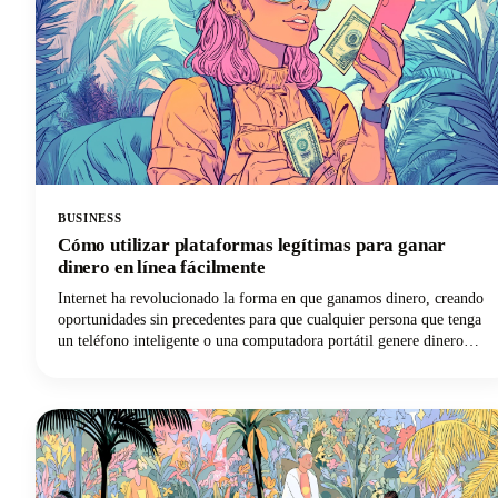
BUSINESS
Cómo utilizar plataformas legítimas para ganar
dinero en línea fácilmente
Internet ha revolucionado la forma en que ganamos dinero, creando
oportunidades sin precedentes para que cualquier persona que tenga
un teléfono inteligente o una computadora portátil genere dinero
extra o incluso genere un flujo de ingresos a tiempo completo. Sin
embargo, navegar por el campo minado de estafas, promesas poco
realistas y planes que hacen perder tiempo puede resultar abrumador.
Por eso, hemos preparado esta guía completa para ayudarte a
identificar plataformas confiables y empezar a ganar dinero de la
manera correcta. También compartiremos algunas expectativas
realistas y estrategias comprobadas que realmente funcionan. ¡Vamos