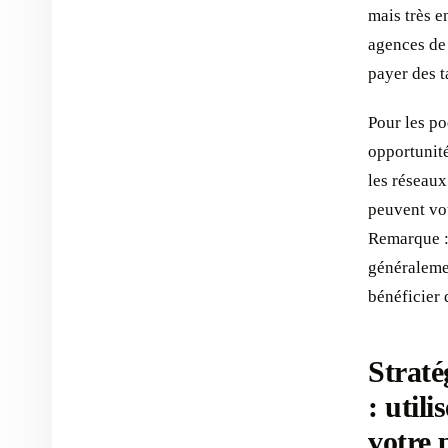
mais très e
agences de 
payer des t
Pour les po
opportunité
les réseau
peuvent vou
Remarque :
généraleme
bénéficier 
Straté
: util
votre 