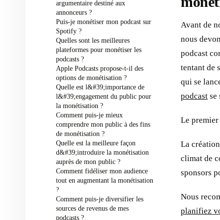
monéti
argumentaire destiné aux
annonceurs ?
Puis-je monétiser mon podcast sur
Avant de no
Spotify ?
nous devons
Quelles sont les meilleures
plateformes pour monétiser les
podcast com
podcasts ?
tentant de 
Apple Podcasts propose-t-il des
options de monétisation ?
qui se lanc
Quelle est l&#39;importance de
podcast
se 
l&#39;engagement du public pour
la monétisation ?
Comment puis-je mieux
Le premier 
comprendre mon public à des fins
de monétisation ?
Quelle est la meilleure façon
La création
d&#39;introduire la monétisation
climat de c
auprès de mon public ?
Comment fidéliser mon audience
sponsors po
tout en augmentant la monétisation
?
Nous recomm
Comment puis-je diversifier les
sources de revenus de mes
planifiez v
podcasts ?