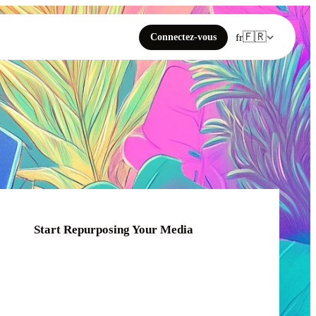
🇫🇷
Connectez-vous
fr
Start Repurposing Your Media
Click or drag your