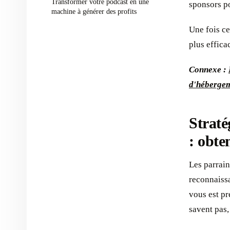
Transformer votre podcast en une
sponsors po
machine à générer des profits
Une fois c
plus effica
Connexe :
d'hébergem
Straté
: obte
Les parrain
reconnaissa
vous est pr
savent pas,