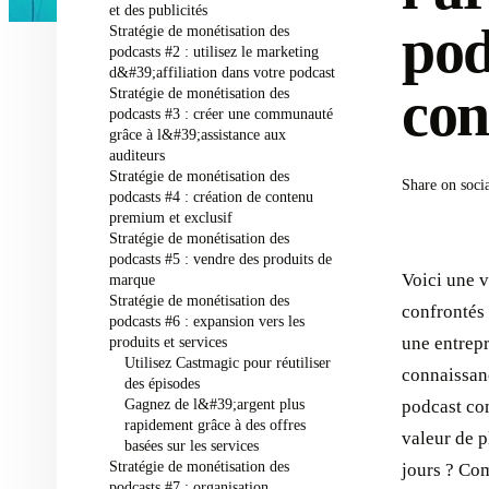
et des publicités
pod
Stratégie de monétisation des
podcasts #2 : utilisez le marketing
d&#39;affiliation dans votre podcast
con
Stratégie de monétisation des
podcasts #3 : créer une communauté
grâce à l&#39;assistance aux
auditeurs
Stratégie de monétisation des
Share on soci
podcasts #4 : création de contenu
premium et exclusif
Stratégie de monétisation des
podcasts #5 : vendre des produits de
Voici une v
marque
Stratégie de monétisation des
confrontés 
podcasts #6 : expansion vers les
produits et services
une entrepr
Utilisez Castmagic pour réutiliser
connaissanc
des épisodes
Gagnez de l&#39;argent plus
podcast co
rapidement grâce à des offres
valeur de p
basées sur les services
Stratégie de monétisation des
jours ? Co
podcasts #7 : organisation