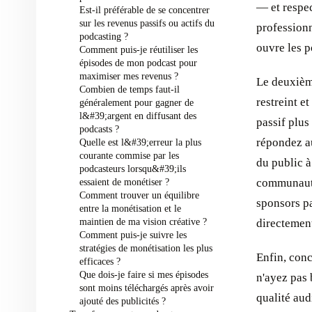
— et respe
Est-il préférable de se concentrer
sur les revenus passifs ou actifs du
professionn
podcasting ?
ouvre les p
Comment puis-je réutiliser les
épisodes de mon podcast pour
maximiser mes revenus ?
Le deuxièm
Combien de temps faut-il
restreint e
généralement pour gagner de
l&#39;argent en diffusant des
passif plus
podcasts ?
répondez a
Quelle est l&#39;erreur la plus
courante commise par les
du public à
podcasteurs lorsqu&#39;ils
communauté
essaient de monétiser ?
Comment trouver un équilibre
sponsors pa
entre la monétisation et le
maintien de ma vision créative ?
directemen
Comment puis-je suivre les
stratégies de monétisation les plus
Enfin, conc
efficaces ?
Que dois-je faire si mes épisodes
n'ayez pas
sont moins téléchargés après avoir
qualité aud
ajouté des publicités ?