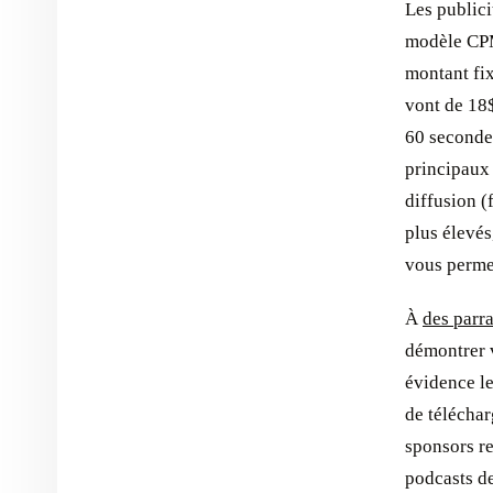
Les publici
modèle CPM 
montant fix
vont de 18
60 secondes
principaux 
diffusion (
plus élevés
vous permet
À
des parr
démontrer v
évidence l
de télécha
sponsors re
podcasts de