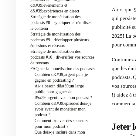
d&#39;événements et
Alors que
d&#39;expériences en direct
Stratégie de monétisation des
qui persist
podcasts #8 : syndiquer et réutiliser
publicité s
le contenu
Stratégie de monétisation des
2025
! La b
podcasts #9 : développer plusieurs
pour comme
émissions et réseaux
Stratégie de monétisation des
podcasts #10 : diversifier vos sources
Continuez à
de revenus
que les émi
FAQ sur la monétisation des podcasts
Combien d&#39;argent puis-je
podcasts. Q
gagner en podcasting ?
vos sources
Ai-je besoin d&#39;un large
public pour gagner de
!) aidez à 
l&#39;argent avec mon podcast ?
Combien d&#39;épisodes dois-je
commercial
avoir avant de monétiser mon
podcast ?
Comment trouver des sponsors
Jeter 
pour mon podcast ?
Que dois-je inclure dans mon