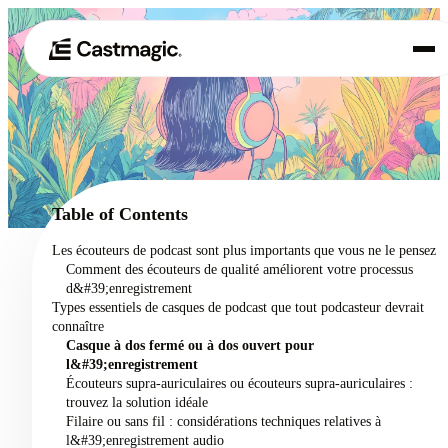
Produit
01
Cas d'utilisation
02
Table of Contents
Tarification
Les écouteurs de podcast sont plus importants que vous ne le pensez
03
Comment des écouteurs de qualité améliorent votre processus
À propos de nous
d&#39;enregistrement
04
Types essentiels de casques de podcast que tout podcasteur devrait
connaître
Casque à dos fermé ou à dos ouvert pour
l&#39;enregistrement
Écouteurs supra-auriculaires ou écouteurs supra-auriculaires :
trouvez la solution idéale
Filaire ou sans fil : considérations techniques relatives à
l&#39;enregistrement audio