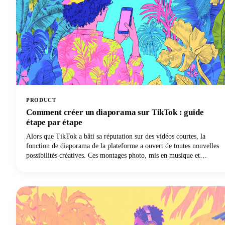
PRODUCT
Comment créer un diaporama sur TikTok : guide
étape par étape
Alors que TikTok a bâti sa réputation sur des vidéos courtes, la
fonction de diaporama de la plateforme a ouvert de toutes nouvelles
possibilités créatives. Ces montages photo, mis en musique et
améliorés par des effets, sont plus faciles à créer que le contenu
vidéo TikTok traditionnel et génèrent souvent des taux d'engagement
plus élevés. De plus, vous n'avez pas besoin d'équipement vidéo
sophistiqué ni de compétences en montage. Tout ce dont vous avez
besoin, ce sont de superbes photos et quelques minutes pour leur
donner vie.