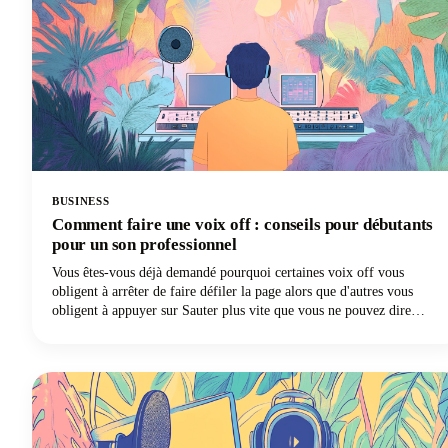
des transcriptions précises et utilisables qui conviennent à votre flux
de travail et à votre budget.
BUSINESS
Comment faire une voix off : conseils pour débutants
pour un son professionnel
Vous êtes-vous déjà demandé pourquoi certaines voix off vous
obligent à arrêter de faire défiler la page alors que d'autres vous
obligent à appuyer sur Sauter plus vite que vous ne pouvez dire
« S'abonner » ? Le fait est que les spectateurs sont beaucoup plus
susceptibles d'abandonner une vidéo dont la qualité audio est
médiocre qu'une vidéo dont la qualité visuelle est inférieure. Oui,
vous avez bien lu. Votre voix et votre son comptent plus que votre
appareil photo sophistiqué !