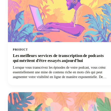
PRODUCT
Les meilleurs services de transcription de podcasts
qui méritent d'être essayés aujourd'hui
Lorsque vous transcrivez les épisodes de votre podcast, vous créez
essentiellement une mine de contenu riche en mots clés qui peut
augmenter votre visibilité en ligne de manière exponentielle. De
plus, vous ouvrez votre émission à un public qui préfère lire plutôt
qu'écouter, sans parler des personnes sourdes ou malentendantes.
Mais nous l'avons compris : transcrire manuellement son propre
podcast est une opération brutale. C'est du temps que vous pourriez
consacrer à créer un meilleur contenu, à établir des liens avec votre
public ou à développer votre émission ! Les meilleurs services de
transcription de podcasts vous évitent cette corvée tout en fournissant