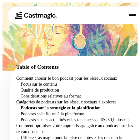
Produit
01
Cas d'utilisation
02
Table of Contents
Tarification
Comment choisir le bon podcast pour les réseaux sociaux
03
Focus sur le contenu
À propos de nous
Qualité de production
04
Considérations relatives au format
Catégories de podcasts sur les réseaux sociaux à explorer
Podcasts sur la stratégie et la planification
Podcasts spécifiques à la plateforme
Podcasts sur les actualités et les tendances de l&#39;industrie
Comment optimiser votre apprentissage grâce aux podcasts sur les
réseaux sociaux
Utilisez Castmagic pour la prise de notes et les raccourcis