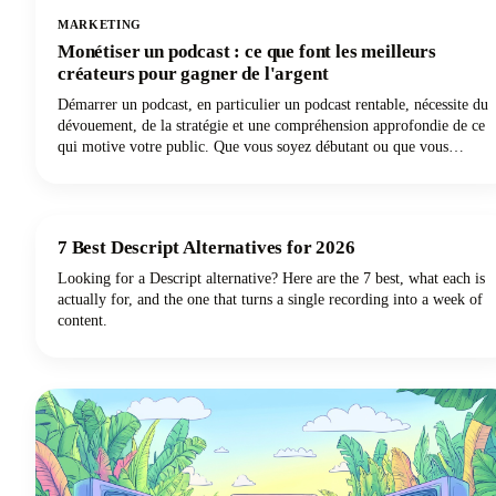
MARKETING
Monétiser un podcast : ce que font les meilleurs
créateurs pour gagner de l'argent
Démarrer un podcast, en particulier un podcast rentable, nécessite du
dévouement, de la stratégie et une compréhension approfondie de ce
qui motive votre public. Que vous soyez débutant ou que vous
souhaitiez faire passer votre podcast au niveau supérieur sur le plan
financier, nous avons ce qu'il vous faut grâce aux conseils des
créateurs les plus performants du secteur.
7 Best Descript Alternatives for 2026
Looking for a Descript alternative? Here are the 7 best, what each is
actually for, and the one that turns a single recording into a week of
content.