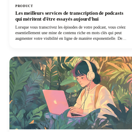
PRODUCT
Les meilleurs services de transcription de podcasts
qui méritent d'être essayés aujourd'hui
Lorsque vous transcrivez les épisodes de votre podcast, vous créez
essentiellement une mine de contenu riche en mots clés qui peut
augmenter votre visibilité en ligne de manière exponentielle. De
plus, vous ouvrez votre émission à un public qui préfère lire plutôt
qu'écouter, sans parler des personnes sourdes ou malentendantes.
Mais nous l'avons compris : transcrire manuellement son propre
podcast est une opération brutale. C'est du temps que vous pourriez
consacrer à créer un meilleur contenu, à établir des liens avec votre
public ou à développer votre émission ! Les meilleurs services de
transcription de podcasts vous évitent cette corvée tout en fournissant
des transcriptions précises et utilisables qui conviennent à votre flux
de travail et à votre budget.