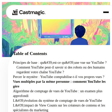
Produit
01
Cas d'utilisation
02
Table of Contents
Tarification
Principes de base : qu&#39;est-ce qu&#39;une vue sur YouTube ?
03
Comment YouTube peut-il savoir si des robots ou des humains
À propos de nous
regardent votre chaîne YouTube ?
04
Percer le mystère : YouTube comptabilise-t-il vos propres vues ?
Vues multiples par la même personne : comment YouTube les
gère
Algorithme de comptage de vues de YouTube : un examen plus
approfondi
L&#39;évolution du système de comptage de vues de YouTube
L&#39;impact de View Counts sur les créateurs de contenu et les
spécialistes du marketing