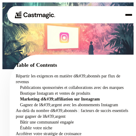
Produit
01
Cas d'utilisation
02
Table of Contents
Tarification
Répartir les exigences en matière d&#39;abonnés par flux de
03
revenus
À propos de nous
Publications sponsorisées et collaborations avec des marques
04
Boutique Instagram et ventes de produits
Marketing d&#39;affiliation sur Instagram
Gagnez de l&#39;argent avec les abonnements Instagram
Au-delà du nombre d&#39;abonnés : facteurs de succès essentiels
pour gagner de l&#39;argent
Bâtir une communauté engagée
Établir votre niche
Accélérer votre stratégie de croissance