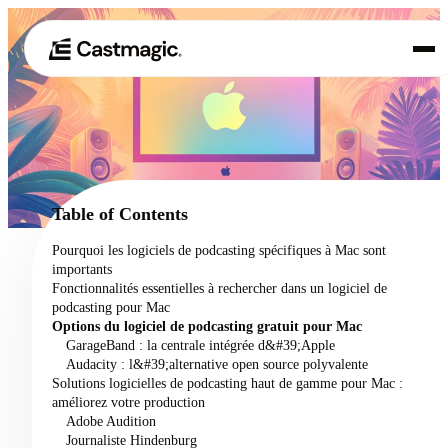
Produit
01
Cas d'utilisation
02
Table of Contents
Tarification
Pourquoi les logiciels de podcasting spécifiques à Mac sont
03
importants
À propos de nous
Fonctionnalités essentielles à rechercher dans un logiciel de
04
podcasting pour Mac
Options du logiciel de podcasting gratuit pour Mac
GarageBand : la centrale intégrée d&#39;Apple
Audacity : l&#39;alternative open source polyvalente
Solutions logicielles de podcasting haut de gamme pour Mac :
améliorez votre production
Adobe Audition
Journaliste Hindenburg