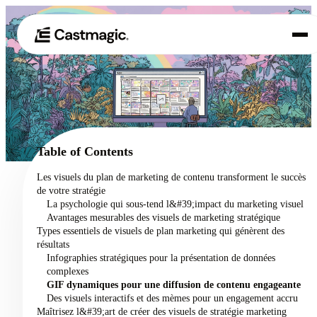
Produit
01
Cas d'utilisation
02
Table of Contents
Tarification
Les visuels du plan de marketing de contenu transforment le succès
03
de votre stratégie
À propos de nous
La psychologie qui sous-tend l&#39;impact du marketing visuel
04
Avantages mesurables des visuels de marketing stratégique
Types essentiels de visuels de plan marketing qui génèrent des
résultats
Infographies stratégiques pour la présentation de données
complexes
GIF dynamiques pour une diffusion de contenu engageante
Des visuels interactifs et des mèmes pour un engagement accru
Maîtrisez l&#39;art de créer des visuels de stratégie marketing