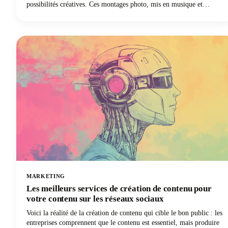
possibilités créatives. Ces montages photo, mis en musique et
améliorés par des effets, sont plus faciles à créer que le contenu
vidéo TikTok traditionnel et génèrent souvent des taux d'engagement
plus élevés. De plus, vous n'avez pas besoin d'équipement vidéo
sophistiqué ni de compétences en montage. Tout ce dont vous avez
besoin, ce sont de superbes photos et quelques minutes pour leur
donner vie.
MARKETING
Les meilleurs services de création de contenu pour
votre contenu sur les réseaux sociaux
Voici la réalité de la création de contenu qui cible le bon public : les
entreprises comprennent que le contenu est essentiel, mais produire