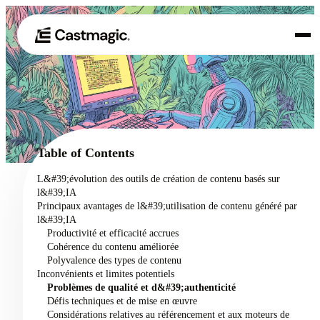
Produit
01
Cas d'utilisation
02
Table of Contents
Tarification
L&#39;évolution des outils de création de contenu basés sur
03
l&#39;IA
À propos de nous
Principaux avantages de l&#39;utilisation de contenu généré par
04
l&#39;IA
Productivité et efficacité accrues
Cohérence du contenu améliorée
Polyvalence des types de contenu
Inconvénients et limites potentiels
Problèmes de qualité et d&#39;authenticité
Défis techniques et de mise en œuvre
Considérations relatives au référencement et aux moteurs de