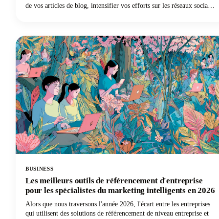
de vos articles de blog, intensifier vos efforts sur les réseaux sociaux
ou enfin lancer votre newsletter par e-mail, les logiciels d'IA vous
offrent le raccourci pour faire plus de choses en moins de temps.
Vous voulez participer à ce sujet ? Continuez à lire car dans cet
article, nous expliquons comment utiliser l'IA pour le marketing des
petites entreprises afin que vous puissiez gagner plus d'argent pour
vos efforts.
BUSINESS
Les meilleurs outils de référencement d'entreprise
pour les spécialistes du marketing intelligents en 2026
Alors que nous traversons l'année 2026, l'écart entre les entreprises
qui utilisent des solutions de référencement de niveau entreprise et