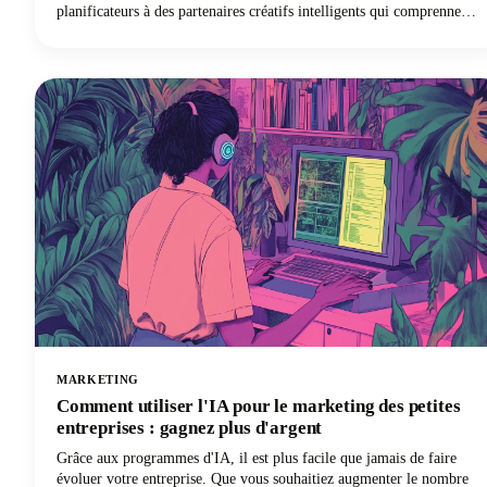
planificateurs à des partenaires créatifs intelligents qui comprennent
la voix de votre marque et les préférences de votre public.
Examinons tout ce que vous devez savoir sur les générateurs de
publications sur les réseaux sociaux basés sur l'IA. Nous explorerons
ce qui rend ces outils indispensables, comment choisir celui qui
répond le mieux à vos besoins et comment maximiser leur potentiel
sans sacrifier l'authenticité.
MARKETING
Comment utiliser l'IA pour le marketing des petites
entreprises : gagnez plus d'argent
Grâce aux programmes d'IA, il est plus facile que jamais de faire
évoluer votre entreprise. Que vous souhaitiez augmenter le nombre