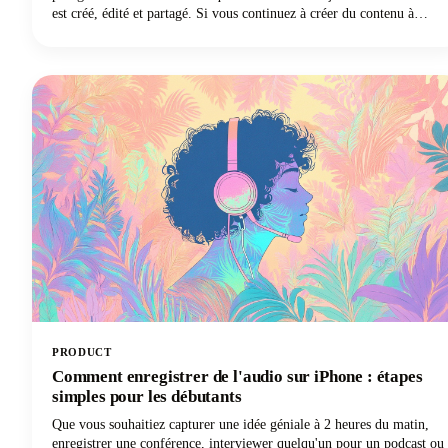
est créé, édité et partagé. Si vous continuez à créer du contenu à
l'ancienne, vous travaillez deux fois plus dur pour obtenir la moitié
des résultats. Les meilleurs outils d'IA sont là pour dynamiser votre
flux de travail créatif, et nous allons vous montrer exactement
quelles applications méritent une place dans votre boîte à outils de
création.
PRODUCT
Comment enregistrer de l'audio sur iPhone : étapes
simples pour les débutants
Que vous souhaitiez capturer une idée géniale à 2 heures du matin,
enregistrer une conférence, interviewer quelqu'un pour un podcast ou