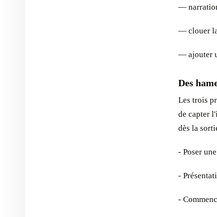
— narration
— clouer la
— ajouter 
Des hameç
Les trois p
de capter l
dès la sort
- Poser une
- Présentat
- Commence