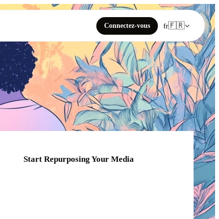
🇫🇷
Connectez-vous
fr
Start Repurposing Your Media
Click or drag your