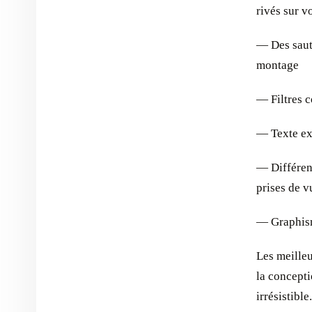
rivés sur v
— Des sauts
montage
— Filtres c
— Texte exp
— Différen
prises de v
— Graphism
Les meilleu
la concepti
irrésistibl