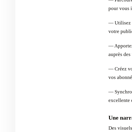
pour vous i
— Utilisez 
votre publi
— Apportez
auprès des 
— Créez vo
vos abonné
— Synchron
excellente 
Une narra
Des visuels