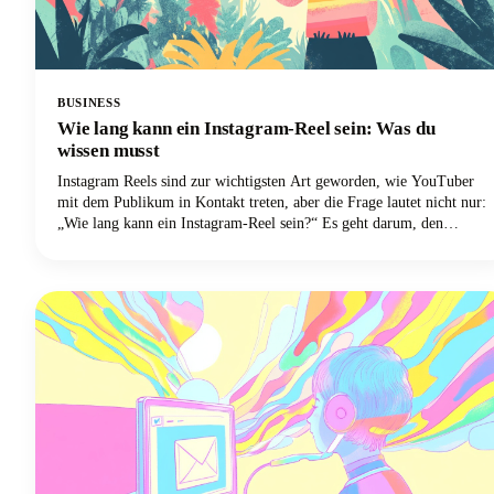
BUSINESS
Wie lang kann ein Instagram-Reel sein: Was du
wissen musst
Instagram Reels sind zur wichtigsten Art geworden, wie YouTuber
mit dem Publikum in Kontakt treten, aber die Frage lautet nicht nur:
„Wie lang kann ein Instagram-Reel sein?“ Es geht darum, den
optimalen Punkt zwischen dem zu finden, was die Plattform zulässt,
und dem, was tatsächlich gut läuft. Wir befassen uns eingehend mit
allem, was du über die Länge von Instagram Reels im Jahr 2025
wissen musst, von den technischen Grenzen bis hin zu den
strategischen Entscheidungen, die deine Inhalte von anderen abheben
werden.