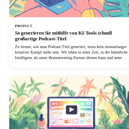
PRODUCT
So generieren Sie mithilfe von KI-Tools schnell
großartige Podcast-Titel
Zu lernen, wie man Podcast-Titel generiert, muss kein monatelanger
kreativer Kampf mehr sein. Wir leben in einer Zeit, in der künstliche
Intelligenz als unser Brainstorming-Partner dienen kann und neue
Perspektiven und kreative Kombinationen bietet, die wir alleine
vielleicht nie in Betracht gezogen hätten. Lesen Sie mit, wie Sie
diese leistungsstarken Tools nutzen können, um einen Podcast-
Namen zu erstellen, der einprägsam, auffindbar und perfekt zu Ihrer
Marke passt.