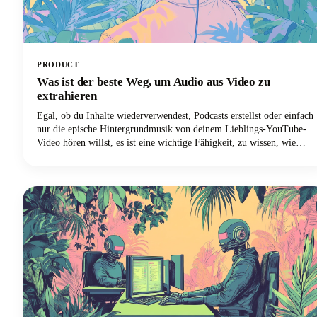
PRODUCT
Was ist der beste Weg, um Audio aus Video zu
extrahieren
Egal, ob du Inhalte wiederverwendest, Podcasts erstellst oder einfach
nur die epische Hintergrundmusik von deinem Lieblings-YouTube-
Video hören willst, es ist eine wichtige Fähigkeit, zu wissen, wie
man Audiotracks von Videodateien trennt. Das Extrahieren von
Audio aus einem Video bedeutet im Wesentlichen, die Audiospur
von der Videokomponente zu trennen und sie als eigenständige
Audiodatei zu speichern.