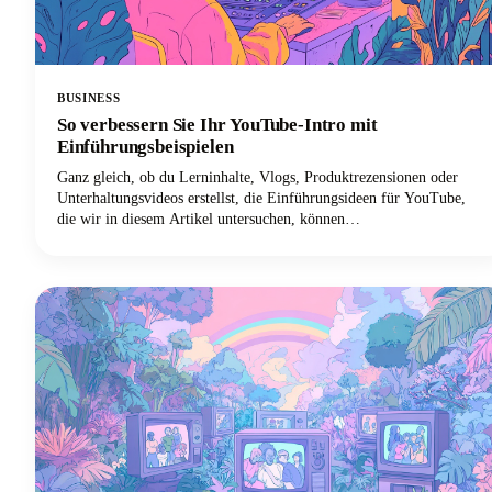
BUSINESS
So verbessern Sie Ihr YouTube-Intro mit
Einführungsbeispielen
Ganz gleich, ob du Lerninhalte, Vlogs, Produktrezensionen oder
Unterhaltungsvideos erstellst, die Einführungsideen für YouTube,
die wir in diesem Artikel untersuchen, können
Gelegenheitszuschauer zu treuen Abonnenten machen.Im Folgenden
werden wir uns eingehend mit bewährten Einführungsstrategien
befassen, mit denen Top-YouTuber Aufmerksamkeit erregen und die
Zuschauerbindung aufrechterhalten. Von psychologischen Prinzipien,
die die Kundenbindung fördern, bis hin zu praktischen Vorlagen, die
du sofort umsetzen kannst — wir behandeln alles, was du brauchst,
um dein YouTube-Introspiel zu verbessern!