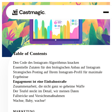
Produkt
01
Anwendungsfälle
02
Table of Contents
Preisgestaltung
Den Code des Instagram-Algorithmus knacken
03
Essentielle Zutaten für den biologischen Anbau auf Instagram
Über uns
Strategisches Posting auf Ihrem Instagram-Profil für maximale
04
Ergebnisse
Engagement ist eine Einbahnstraße
Zusammenarbeit, die nicht ganz so geheime Waffe
Der Teufel steckt im Detail, wir meinen Daten
Fallstricke und Vorsichtsmaßnahmen
Wachse, Baby, wachse!
MARKETING