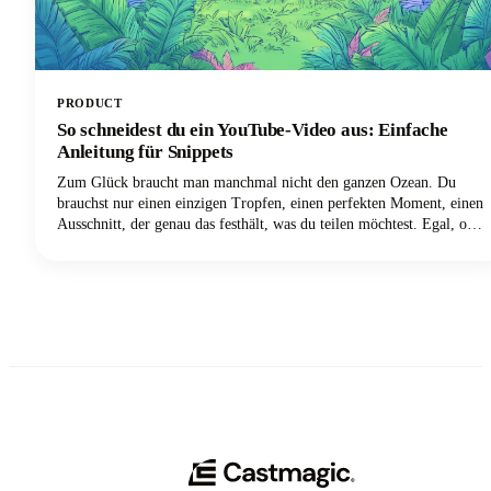
PRODUCT
So schneidest du ein YouTube-Video aus: Einfache
Anleitung für Snippets
Zum Glück braucht man manchmal nicht den ganzen Ozean. Du
brauchst nur einen einzigen Tropfen, einen perfekten Moment, einen
Ausschnitt, der genau das festhält, was du teilen möchtest. Egal, ob
es sich um eine urkomische Reaktion aus dem Livestream deines
Lieblings-YouTubers handelt, um einen aufschlussreichen Tipp, der
in einem einstündigen Tutorial vergraben ist, oder um einen
wegweisenden Moment, den du auf deinen Social-Media-Kanälen
teilen möchtest — zu lernen, wie man ein YouTube-Video
ausschneidet, ist eine wichtige Fähigkeit für jeden, der Inhalte
erstellt oder teilt.