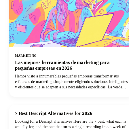
MARKETING
Las mejores herramientas de marketing para
pequeñas empresas en 2026
Hemos visto a innumerables pequeñas empresas transformar sus
esfuerzos de marketing simplemente eligiendo soluciones inteligentes
y eficientes que se adapten a sus necesidades específicas. La verdad
es que, con las mejores herramientas de marketing para el éxito de
las pequeñas empresas, puedes automatizar las tareas repetitivas,
llegar a más clientes y, por fin, eliminar esa estrategia de marketing
de tu interminable lista de tareas pendientes.
7 Best Descript Alternatives for 2026
Looking for a Descript alternative? Here are the 7 best, what each is
actually for, and the one that turns a single recording into a week of