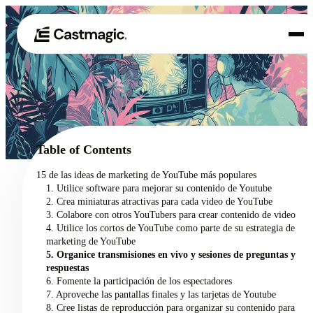
Producto
01
Casos de uso
02
Table of Contents
Precios
15 de las ideas de marketing de YouTube más populares
03
1. Utilice software para mejorar su contenido de Youtube
Acerca de nosotros
2. Crea miniaturas atractivas para cada video de YouTube
04
3. Colabore con otros YouTubers para crear contenido de video
4. Utilice los cortos de YouTube como parte de su estrategia de
marketing de YouTube
5. Organice transmisiones en vivo y sesiones de preguntas y
respuestas
6. Fomente la participación de los espectadores
7. Aproveche las pantallas finales y las tarjetas de Youtube
8. Cree listas de reproducción para organizar su contenido para