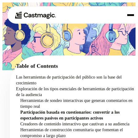
Producto
01
Casos de uso
02
Table of Contents
Precios
Las herramientas de participación del público son la base del
03
crecimiento
Acerca de nosotros
Exploración de los tipos esenciales de herramientas de participación
04
de la audiencia
Herramientas de sondeo interactivas que generan comentarios en
tiempo real
Participación basada en cuestionarios: convertir a los
espectadores pasivos en participantes activos
Creadores de contenido interactivo que cautivan a su audiencia
Herramientas de construcción comunitaria que fomentan el
compromiso a largo plazo