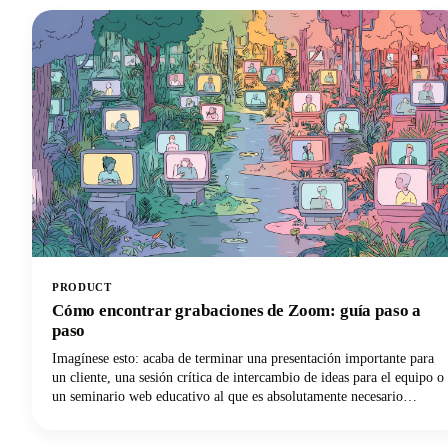
han pasado de ser simples comandos de voz a convertirse en
sofisticados socios digitales que pueden recuperar las horas perdidas!
PRODUCT
Cómo encontrar grabaciones de Zoom: guía paso a
paso
Imagínese esto: acaba de terminar una presentación importante para
un cliente, una sesión crítica de intercambio de ideas para el equipo o
un seminario web educativo al que es absolutamente necesario
consultar más adelante. Pulsaste el botón de grabación durante tu
reunión de Zoom, dejaste escapar un suspiro de alivio al saber que