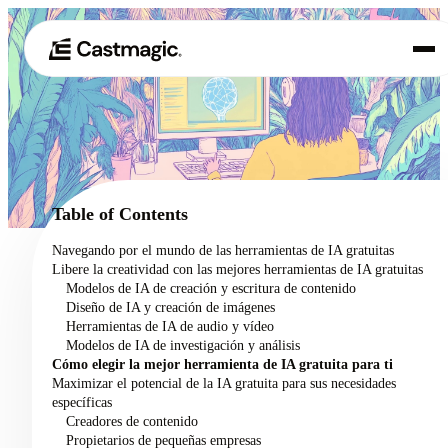
Producto
01
Casos de uso
02
Table of Contents
Precios
Navegando por el mundo de las herramientas de IA gratuitas
03
Libere la creatividad con las mejores herramientas de IA gratuitas
Acerca de nosotros
Modelos de IA de creación y escritura de contenido
04
Diseño de IA y creación de imágenes
Herramientas de IA de audio y vídeo
Modelos de IA de investigación y análisis
Cómo elegir la mejor herramienta de IA gratuita para ti
Maximizar el potencial de la IA gratuita para sus necesidades
específicas
Creadores de contenido
Propietarios de pequeñas empresas