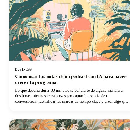
BUSINESS
Cómo usar las notas de un podcast con IA para hacer
crecer tu programa
Lo que debería durar 30 minutos se convierte de alguna manera en
dos horas mientras te esfuerzas por captar la esencia de tu
conversación, identificar las marcas de tiempo clave y crear algo que
realmente ayude a la gente a descubrir tu programa. ¿Te suena
familiar? Sin embargo, esta es la cuestión: los motores de búsqueda
no pueden escuchar tu contenido de audio. Se basan completamente
en el texto para entender de qué tratan tus episodios.