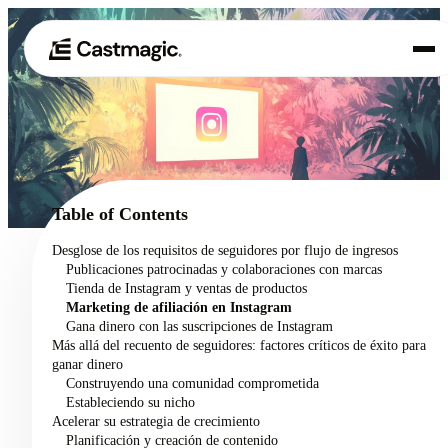
Producto
01
Casos de uso
02
Table of Contents
Precios
Desglose de los requisitos de seguidores por flujo de ingresos
03
Publicaciones patrocinadas y colaboraciones con marcas
Acerca de nosotros
Tienda de Instagram y ventas de productos
04
Marketing de afiliación en Instagram
Gana dinero con las suscripciones de Instagram
Más allá del recuento de seguidores: factores críticos de éxito para
ganar dinero
Construyendo una comunidad comprometida
Estableciendo su nicho
Acelerar su estrategia de crecimiento
Planificación y creación de contenido