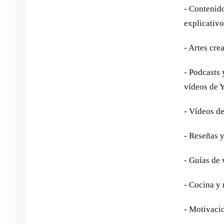
- Contenido
explicativ
- Artes cre
- Podcasts
vídeos de 
- Vídeos d
- Reseñas 
- Guías de v
- Cocina y 
- Motivaci