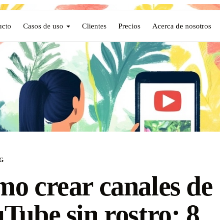
ucto
Casos de uso
Clientes
Precios
Acerca de nosotros
G
o crear canales de
Tube sin rostro: 8