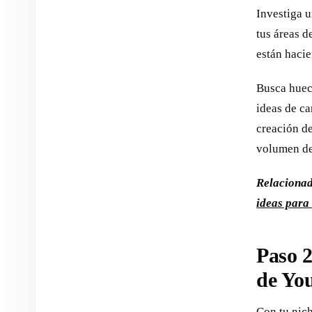
Investiga u
tus áreas d
están hacie
Busca huec
ideas de ca
creación d
volumen de
Relaciona
ideas para
Paso 2
de Yo
Con tu nich