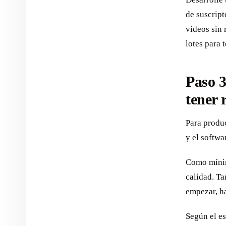
de suscrip
videos sin 
lotes para 
Paso 3
tener 
Para produc
y el softwa
Como mínim
calidad. Ta
empezar, h
Según el es