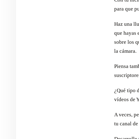
para que p
Haz una llu
que hayas e
sobre los q
la cámara.
Piensa tamb
suscriptore
¿Qué tipo d
vídeos de 
A veces, pe
tu canal d
Desarrolle