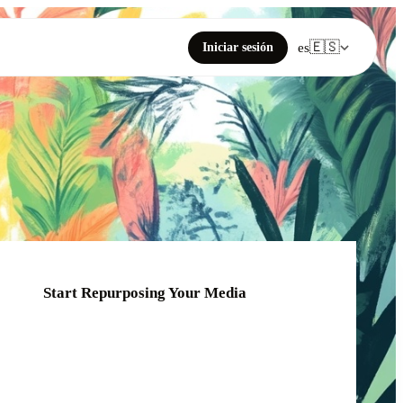
🇪🇸
Iniciar sesión
es
Start Repurposing Your Media
Click or drag your