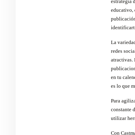
estrategia 
educativo, 
publicación
identificar
La variedad
redes socia
atractivas.
publicacion
en tu cale
es lo que m
Para agiliz
constante d
utilizar h
Con Castm