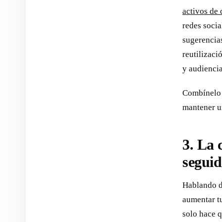
activos de
redes socia
sugerencias
reutilizaci
y audiencia
Combínelo 
mantener u
3. La 
seguid
Hablando de
aumentar tu
solo hace q