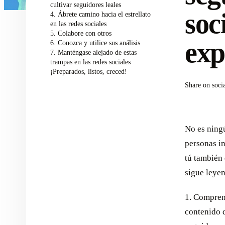
cultivar seguidores leales
soc
4. Ábrete camino hacia el estrellato
en las redes sociales
5. Colabore con otros
exp
6. Conozca y utilice sus análisis
7. Manténgase alejado de estas
trampas en las redes sociales
¡Preparados, listos, creced!
Share on soci
No es ning
personas in
tú también 
sigue leyen
1. Comprend
contenido q