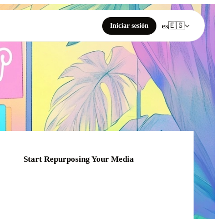
🇪🇸
Iniciar sesión
es
Start Repurposing Your Media
Click or drag your