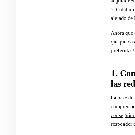
seguidores 
5. Colabore
alejado de 
Ahora que 
que puedas 
preferidas!
1. Com
las re
La base de 
comprensión
conseguir m
responder 