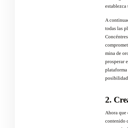
establezca 
A continuac
todas las p
Concéntrese
comprometi
mina de or
prosperar e
plataforma 
posibilidad
2. Cre
Ahora que c
contenido 