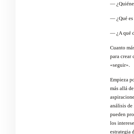
— ¿Quiéne
— ¿Qué es 
— ¿A qué d
Cuanto más
para crear 
«seguir».
Empieza po
más allá de
aspiracione
análisis de
pueden pro
los interes
estrategia