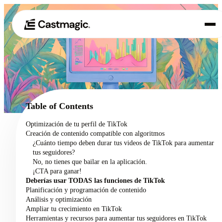
Producto
01
Casos de uso
02
Table of Contents
Precios
Optimización de tu perfil de TikTok
03
Creación de contenido compatible con algoritmos
Acerca de nosotros
¿Cuánto tiempo deben durar tus videos de TikTok para aumentar
04
tus seguidores?
No, no tienes que bailar en la aplicación.
¡CTA para ganar!
Deberías usar TODAS las funciones de TikTok
Planificación y programación de contenido
Análisis y optimización
Ampliar tu crecimiento en TikTok
Herramientas y recursos para aumentar tus seguidores en TikTok