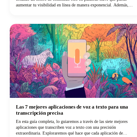
aumentar tu visibilidad en línea de manera exponencial. Además,
estás abriendo tu programa a audiencias que prefieren leer antes que
escuchar, sin mencionar a las personas sordas o con problemas de
audición. Pero lo entendemos: transcribir manualmente tu propio
podcast es brutal. ¡Ese es el tiempo que podrías dedicar a crear mejor
contenido, a conectar con tu audiencia o, de hecho, a hacer crecer tu
programa! Los mejores servicios de transcripción de podcasts te
ahorran este trabajo pesado y, al mismo tiempo, te ofrecen
transcripciones precisas y utilizables que se adaptan a tu flujo de
trabajo y presupuesto.
Las 7 mejores aplicaciones de voz a texto para una
transcripción precisa
En esta guía completa, lo guiaremos a través de las siete mejores
aplicaciones que transcriben voz a texto con una precisión
extraordinaria. Exploraremos qué hace que cada aplicación de