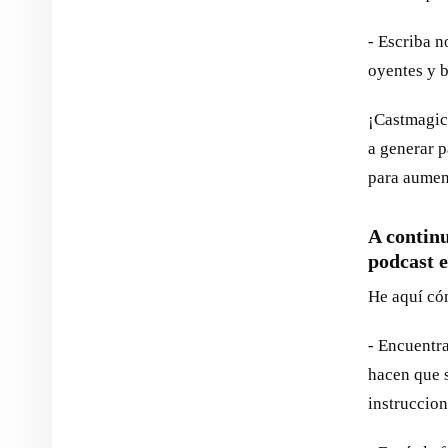
- Escriba n
oyentes y b
¡Castmagic
a generar p
para aument
A continu
podcast 
He aquí có
- Encuentra
hacen que s
instruccio