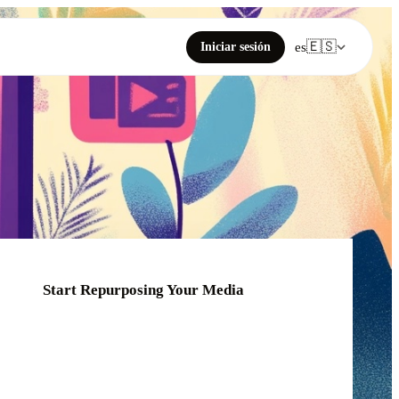
🇪🇸
Iniciar sesión
es
Start Repurposing Your Media
Click or drag your