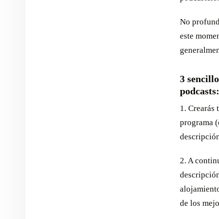
No profund
este moment
generalment
3 sencill
podcasts
1. Crearás 
programa (e
descripción
2. A contin
descripción
alojamiento
de los mejo