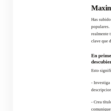
Maximi
Has subido 
populares.
realmente 
clave que 
En primer
descubie
Esto signif
- Investiga
descripcion
- Crea títu
comuniquen