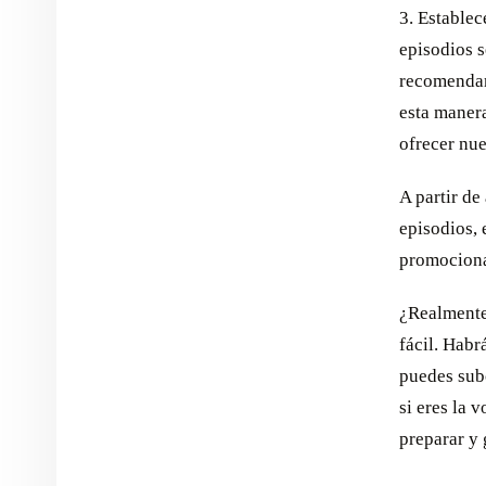
3. Establec
episodios 
recomendam
esta manera
ofrecer nue
A partir de
episodios, 
promociona
¿Realmente 
fácil. Habr
puedes subc
si eres la 
preparar y 