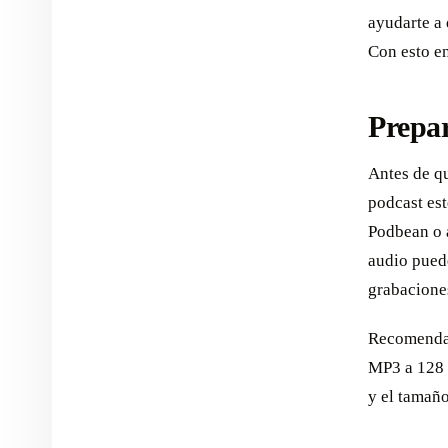
ayudarte a 
Con esto e
Prepar
Antes de qu
podcast est
Podbean o a
audio puede
grabaciones
Recomendam
MP3 a 128 k
y el tamaño