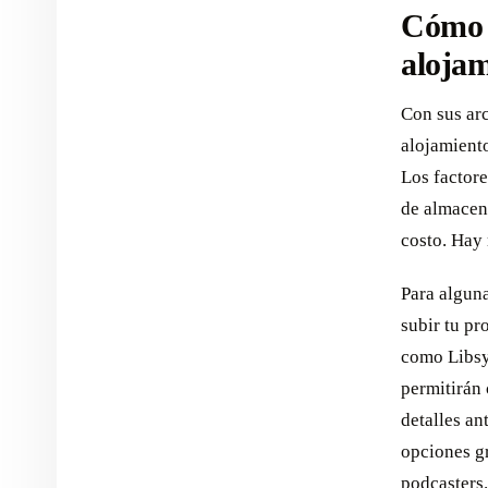
Cómo s
alojam
Con sus arc
alojamiento
Los factore
de almacena
costo. Hay 
Para algun
subir tu pr
como Libsy
permitirán 
detalles a
opciones g
podcasters.