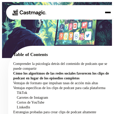
Producto
01
Casos de uso
02
Table of Contents
Precios
Comprender la psicología detrás del contenido de podcasts que se
03
puede compartir
Acerca de nosotros
Cómo los algoritmos de las redes sociales favorecen los clips de
04
podcast en lugar de los episodios completos
Ventajas de formato que impulsan tasas de acción más altas
Ventajas específicas de los clips de podcast para cada plataforma
TikTok
Carretes de Instagram
Cortos de YouTube
LinkedIn
Estrategias probadas para crear clips de podcast altamente