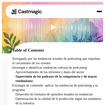
Producto
01
Casos de uso
02
Table of Contents
Precios
Navegando por las tendencias actuales de podcasting que impulsan
03
el crecimiento de los oyentes
Acerca de nosotros
Investigar e identificar tendencias valiosas de podcasting
04
Aprovechamiento de los informes y datos del sector
Supervisión de los podcasts de la competencia y de mayor
rendimiento
Estrategia de contenido: aplicar las tendencias de podcasting a tu
programa
Desarrollo de formatos de episodios basados en tendencias
Optimización de la calidad de la producción según los estándares
de la industria