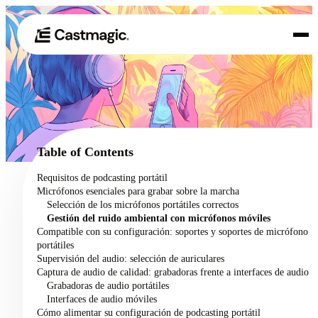
Producto
01
Casos de uso
02
Table of Contents
Precios
Requisitos de podcasting portátil
03
Micrófonos esenciales para grabar sobre la marcha
Acerca de nosotros
Selección de los micrófonos portátiles correctos
04
Gestión del ruido ambiental con micrófonos móviles
Compatible con su configuración: soportes y soportes de micrófono
portátiles
Supervisión del audio: selección de auriculares
Captura de audio de calidad: grabadoras frente a interfaces de audio
Grabadoras de audio portátiles
Interfaces de audio móviles
Cómo alimentar su configuración de podcasting portátil