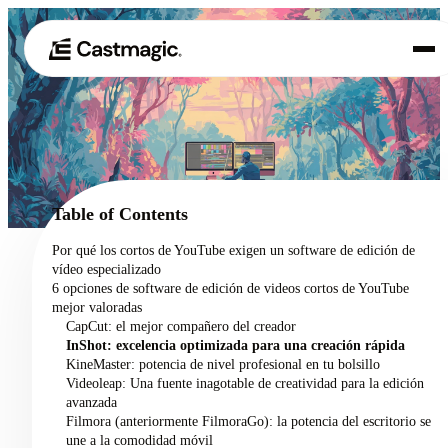
Producto
01
Casos de uso
02
Table of Contents
Precios
Por qué los cortos de YouTube exigen un software de edición de
03
vídeo especializado
Acerca de nosotros
6 opciones de software de edición de videos cortos de YouTube
04
mejor valoradas
CapCut: el mejor compañero del creador
InShot: excelencia optimizada para una creación rápida
KineMaster: potencia de nivel profesional en tu bolsillo
Videoleap: Una fuente inagotable de creatividad para la edición
avanzada
Filmora (anteriormente FilmoraGo): la potencia del escritorio se
une a la comodidad móvil