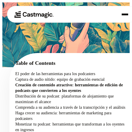
Producto
01
Casos de uso
02
Table of Contents
Precios
El poder de las herramientas para los podcasters
03
Captura de audio nítido: equipo de grabación esencial
Acerca de nosotros
Creación de contenido atractivo: herramientas de edición de
04
podcasts que convierten a los oyentes
Distribución de su podcast: plataformas de alojamiento que
maximizan el alcance
Comprenda a su audiencia a través de la transcripción y el análisis
Haga crecer su audiencia: herramientas de marketing para
podcasters
Monetizar tu podcast: herramientas que transforman a los oyentes
en ingresos