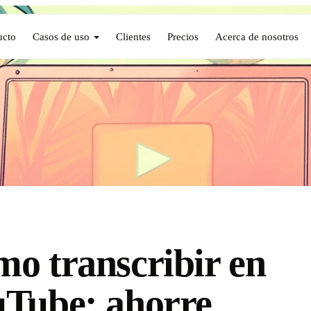
ucto
Casos de uso
Clientes
Precios
Acerca de nosotros
o transcribir en
Tube: ahorre