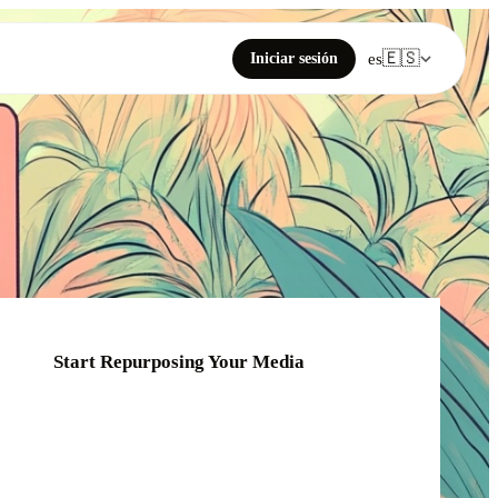
🇪🇸
Iniciar sesión
es
Start Repurposing Your Media
Click or drag your