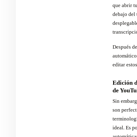
que abrir t
debajo del 
desplegable
transcripci
Después de 
automáticos
editar esto
Edición 
de YouTu
Sin embarg
son perfec
terminologí
ideal. Es p
automática