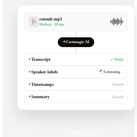
consult.mp3
🩺
Medical · 38 min
✦
Castmagic AI
✦
Transcript
✓ Ready
✦
Speaker labels
✓ Ready
✦
Timestamps
Generating…
✦
Summary
Queued
Try Castmagic
→