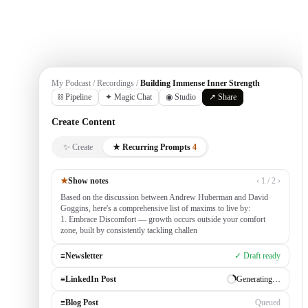
Get Started
My Podcast / Recordings /
Building Immense Inner Strength
⛓ Pipeline
✦ Magic Chat
◉ Studio
↗ Share
Create Content
✨ Create
★ Recurring Prompts
4
★
Show notes
‹ 1 / 2 ›
Based on the discussion between Andrew Huberman and David
Goggins, here's a comprehensive list of maxims to live by:
1. Embrace Discomfort — growth occurs outside your comfort
zone, built by consistently tackling challenging tasks
≡
Newsletter
✓ Draft ready
≡
LinkedIn Post
Generating…
≡
Blog Post
Queued