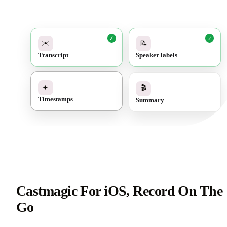
✓
✓
✉️
📝
Transcript
Speaker labels
✓
🎬
✦
Summary
Timestamps
Castmagic For iOS, Record On The
Go