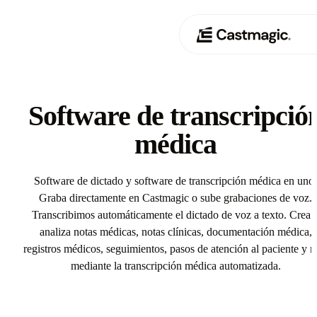
Producto
01
Software de transcripció
Casos de uso
médica
02
Precios
03
Software de dictado y software de transcripción médica en uno.
Graba directamente en Castmagic o sube grabaciones de voz.
Acerca de nosotros
Transcribimos automáticamente el dictado de voz a texto. Crea 
04
analiza notas médicas, notas clínicas, documentación médica,
registros médicos, seguimientos, pasos de atención al paciente y 
mediante la transcripción médica automatizada.
Try Software de transcripción médica In Castmagic