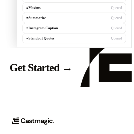
≡
Maxims
Queued
≡
Summarize
Queued
≡
Instagram Caption
Queued
≡
Standout Quotes
Queued
Get Started
→