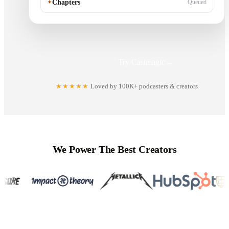
✦
Chapters
Queued
Try Castmagic
→
★★★★★
Loved by 100K+ podcasters & creators
We Power The Best Creators