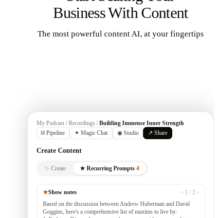
Business With Content
The most powerful content AI, at your fingertips
Get Started
My Podcast / Recordings /
Building Immense Inner Strength
⛓ Pipeline
✦ Magic Chat
◉ Studio
↗ Share
Create Content
✨ Create
★ Recurring Prompts
4
★
Show notes
‹ 1 / 2 ›
Based on the discussion between Andrew Huberman and David
Goggins, here's a comprehensive list of maxims to live by: