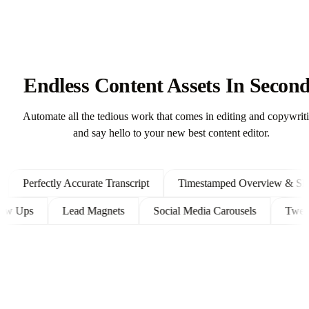
Endless Content Assets In Secon
Automate all the tedious work that comes in editing and copywrit
and say hello to your new best content editor.
Perfectly Accurate Transcript
Timestamped Overview & Showno
t Follow Ups
Lead Magnets
Social Media Carousels