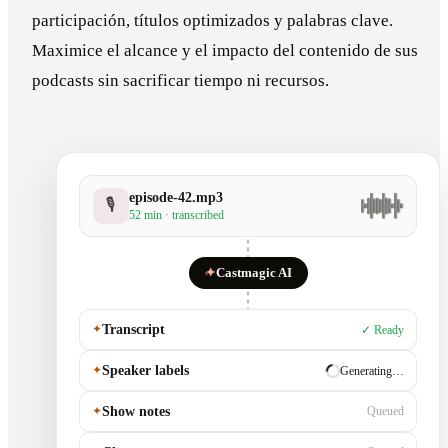
participación, títulos optimizados y palabras clave.
Maximice el alcance y el impacto del contenido de sus
podcasts sin sacrificar tiempo ni recursos.
episode-42.mp3
🎙
52 min · transcribed
✦
Castmagic AI
✦
Transcript
✓ Ready
✦
Speaker labels
✓ Ready
✦
Show notes
Generating…