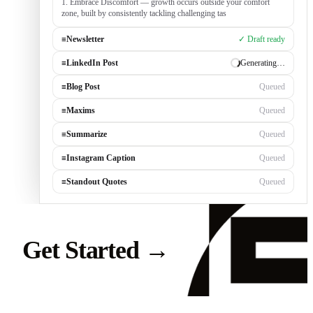
1. Embrace Discomfort — growth occurs outside your comfort
zone, built by consistently tackling challenging tasks
≡
Newsletter
✓ Draft ready
≡
LinkedIn Post
Generating…
≡
Blog Post
Queued
≡
Maxims
Queued
≡
Summarize
Queued
≡
Instagram Caption
Queued
≡
Standout Quotes
Queued
Get Started
→