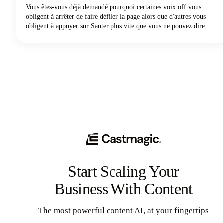
Vous êtes-vous déjà demandé pourquoi certaines voix off vous
obligent à arrêter de faire défiler la page alors que d'autres vous
obligent à appuyer sur Sauter plus vite que vous ne pouvez dire
« S'abonner » ? Le fait est que les spectateurs sont beaucoup plus
susceptibles d'abandonner une vidéo dont la qualité audio est
médiocre qu'une vidéo dont la qualité visuelle est inférieure. Oui,
vous avez bien lu. Votre voix et votre son comptent plus que votre
appareil photo sophistiqué !
Start Scaling Your
Business With Content
The most powerful content AI, at your fingertips