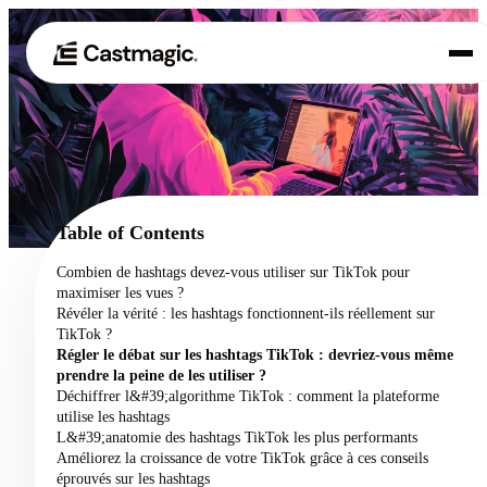
Produit
01
Cas d'utilisation
02
Table of Contents
Tarification
Combien de hashtags devez-vous utiliser sur TikTok pour
03
maximiser les vues ?
À propos de nous
Révéler la vérité : les hashtags fonctionnent-ils réellement sur
04
TikTok ?
Régler le débat sur les hashtags TikTok : devriez-vous même
prendre la peine de les utiliser ?
Déchiffrer l&#39;algorithme TikTok : comment la plateforme
utilise les hashtags
L&#39;anatomie des hashtags TikTok les plus performants
Améliorez la croissance de votre TikTok grâce à ces conseils
éprouvés sur les hashtags