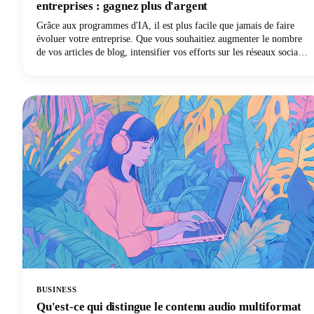
entreprises : gagnez plus d'argent
Grâce aux programmes d'IA, il est plus facile que jamais de faire
évoluer votre entreprise. Que vous souhaitiez augmenter le nombre
de vos articles de blog, intensifier vos efforts sur les réseaux sociaux
ou enfin lancer votre newsletter par e-mail, les logiciels d'IA vous
offrent le raccourci pour faire plus de choses en moins de temps.
Vous voulez participer à ce sujet ? Continuez à lire car dans cet
article, nous expliquons comment utiliser l'IA pour le marketing des
petites entreprises afin que vous puissiez gagner plus d'argent pour
vos efforts.
BUSINESS
Qu'est-ce qui distingue le contenu audio multiformat