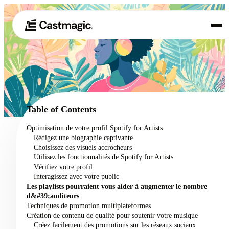
Produit
01
Cas d'utilisation
02
Table of Contents
Tarification
Optimisation de votre profil Spotify for Artists
03
Rédigez une biographie captivante
À propos de nous
Choisissez des visuels accrocheurs
04
Utilisez les fonctionnalités de Spotify for Artists
Vérifiez votre profil
Interagissez avec votre public
Les playlists pourraient vous aider à augmenter le nombre
d&#39;auditeurs
Techniques de promotion multiplateformes
Création de contenu de qualité pour soutenir votre musique
Créez facilement des promotions sur les réseaux sociaux