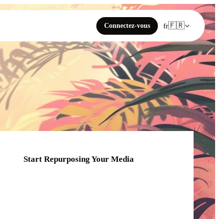
🇫🇷
Connectez-vous
fr
Start Repurposing Your Media
Click or drag your