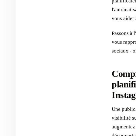
planificate
l'automatis
vous aider 
Passons à l
vous rappro
sociaux
- o
Compr
planif
Insta
Une publica
visibilité 
augmentez v
découvert p