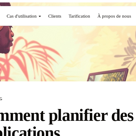
Cas d'utilisation
Clients
Tarification
À propos de nous
G
ment planifier des
lications