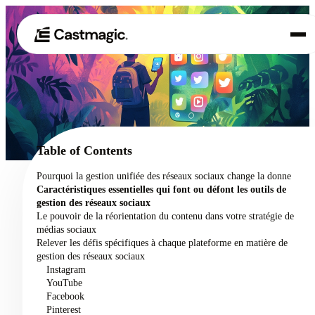
Produit
01
Cas d'utilisation
02
Table of Contents
Tarification
Pourquoi la gestion unifiée des réseaux sociaux change la donne
03
Caractéristiques essentielles qui font ou défont les outils de
À propos de nous
gestion des réseaux sociaux
04
Le pouvoir de la réorientation du contenu dans votre stratégie de
médias sociaux
Relever les défis spécifiques à chaque plateforme en matière de
gestion des réseaux sociaux
Instagram
YouTube
Facebook
Pinterest