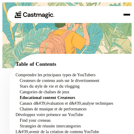
Produit
01
Cas d'utilisation
02
Table of Contents
Tarification
Comprendre les principaux types de YouTubers
03
Createurs de contenu axés sur le divertissement
À propos de nous
Stars du style de vie et du vlogging
04
Categories de chaînes de jeux
Educational content Createurs
Canaux d&#39;évaluation et d&#39;analyse techniques
Chaines de musique et de performances
Développez votre présence sur YouTube
Find your creneau
Strategies de réussite intercategories
L&#39;avenir de la création de contenu YouTube