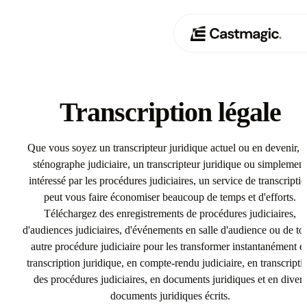
Produit
01
Transcription légale
Cas d'utilisation
02
Que vous soyez un transcripteur juridique actuel ou en devenir, 
Tarification
sténographe judiciaire, un transcripteur juridique ou simplement
03
intéressé par les procédures judiciaires, un service de transcripti
À propos de nous
peut vous faire économiser beaucoup de temps et d'efforts.
04
Téléchargez des enregistrements de procédures judiciaires,
d'audiences judiciaires, d'événements en salle d'audience ou de to
autre procédure judiciaire pour les transformer instantanément e
transcription juridique, en compte-rendu judiciaire, en transcripti
des procédures judiciaires, en documents juridiques et en divers
documents juridiques écrits.