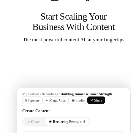
Start Scaling Your
Business With Content
The most powerful content AI, at your fingertips
Get Started
My Podcast / Recordings /
Building Immense Inner Strength
⛓ Pipeline
✦ Magic Chat
◉ Studio
↗ Share
Create Content
✨ Create
★ Recurring Prompts
4