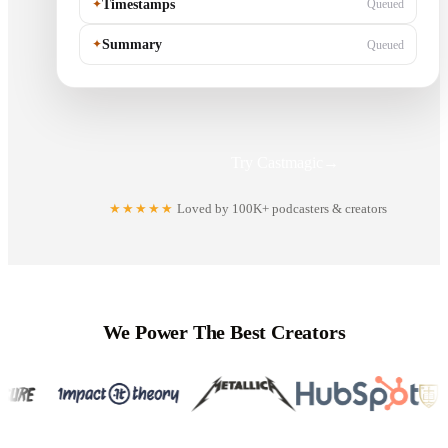
✦
Timestamps
Generating…
✦
Summary
Queued
Try Castmagic
→
★★★★★
Loved by 100K+ podcasters & creators
We Power The Best Creators