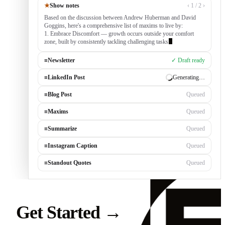
★
Show notes
‹ 1 / 2 ›
Based on the discussion between Andrew Huberman and David
Goggins, here's a comprehensive list of maxims to live by:
1. Embrace Discomfort — growth occurs outside your comfort
zone, built by consistently tackling challenging tasks
≡
Newsletter
✓ Draft ready
≡
LinkedIn Post
Generating…
≡
Blog Post
Queued
≡
Maxims
Queued
≡
Summarize
Queued
≡
Instagram Caption
Queued
≡
Standout Quotes
Queued
Get Started
→