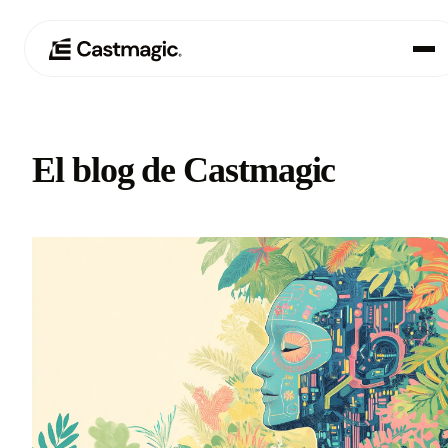
Producto
01
El blog de Castmagic
Casos de uso
02
Precios
03
Acerca de nosotros
04