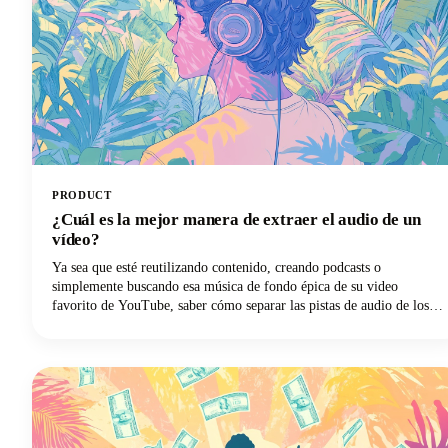
PRODUCT
¿Cuál es la mejor manera de extraer el audio de un
vídeo?
Ya sea que esté reutilizando contenido, creando podcasts o
simplemente buscando esa música de fondo épica de su video
favorito de YouTube, saber cómo separar las pistas de audio de los
archivos de video es una habilidad esencial. El proceso de extraer el
audio de un vídeo consiste básicamente en separar la pista de audio
del componente de vídeo y guardarla como un archivo de audio
independiente.