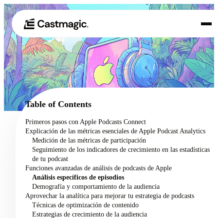
Producto
01
Casos de uso
02
Table of Contents
Precios
Primeros pasos con Apple Podcasts Connect
03
Explicación de las métricas esenciales de Apple Podcast Analytics
Acerca de nosotros
Medición de las métricas de participación
04
Seguimiento de los indicadores de crecimiento en las estadísticas
de tu podcast
Funciones avanzadas de análisis de podcasts de Apple
Análisis específicos de episodios
Demografía y comportamiento de la audiencia
Aprovechar la analítica para mejorar tu estrategia de podcasts
Técnicas de optimización de contenido
Estrategias de crecimiento de la audiencia