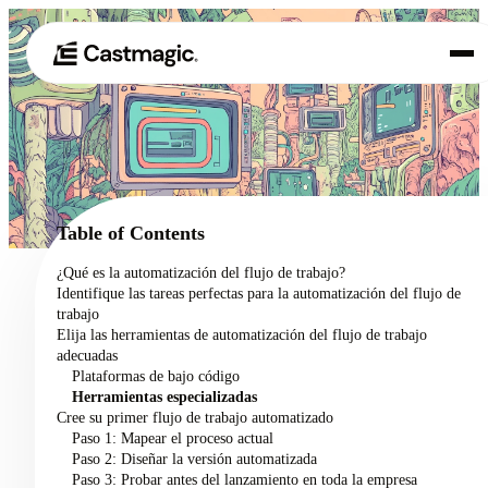
Producto
01
Casos de uso
02
Table of Contents
Precios
¿Qué es la automatización del flujo de trabajo?
03
Identifique las tareas perfectas para la automatización del flujo de
Acerca de nosotros
trabajo
04
Elija las herramientas de automatización del flujo de trabajo
adecuadas
Plataformas de bajo código
Herramientas especializadas
Cree su primer flujo de trabajo automatizado
Paso 1: Mapear el proceso actual
Paso 2: Diseñar la versión automatizada
Paso 3: Probar antes del lanzamiento en toda la empresa