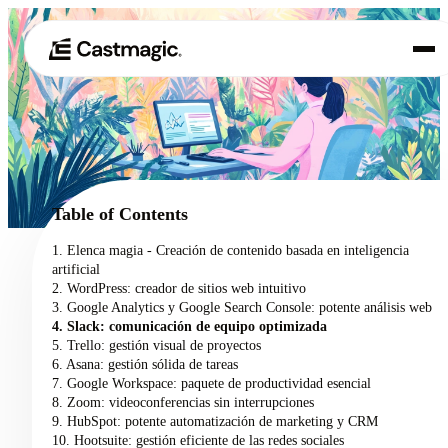
Producto
01
Casos de uso
02
Table of Contents
Precios
1. Elenca magia - Creación de contenido basada en inteligencia
03
artificial
Acerca de nosotros
2. WordPress: creador de sitios web intuitivo
04
3. Google Analytics y Google Search Console: potente análisis web
4. Slack: comunicación de equipo optimizada
5. Trello: gestión visual de proyectos
6. Asana: gestión sólida de tareas
7. Google Workspace: paquete de productividad esencial
8. Zoom: videoconferencias sin interrupciones
9. HubSpot: potente automatización de marketing y CRM
10. Hootsuite: gestión eficiente de las redes sociales