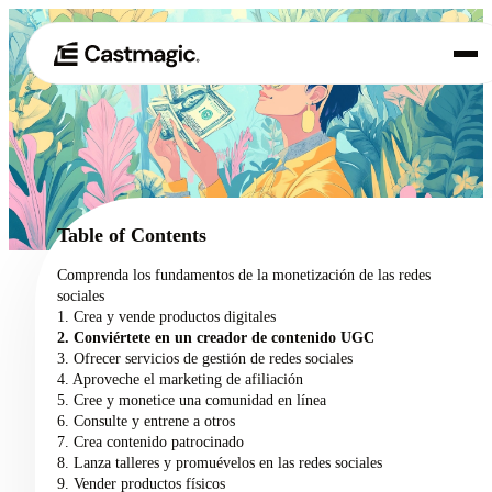
Producto
01
Casos de uso
02
Table of Contents
Precios
Comprenda los fundamentos de la monetización de las redes
03
sociales
Acerca de nosotros
1. Crea y vende productos digitales
04
2. Conviértete en un creador de contenido UGC
3. Ofrecer servicios de gestión de redes sociales
4. Aproveche el marketing de afiliación
5. Cree y monetice una comunidad en línea
6. Consulte y entrene a otros
7. Crea contenido patrocinado
8. Lanza talleres y promuévelos en las redes sociales
9. Vender productos físicos