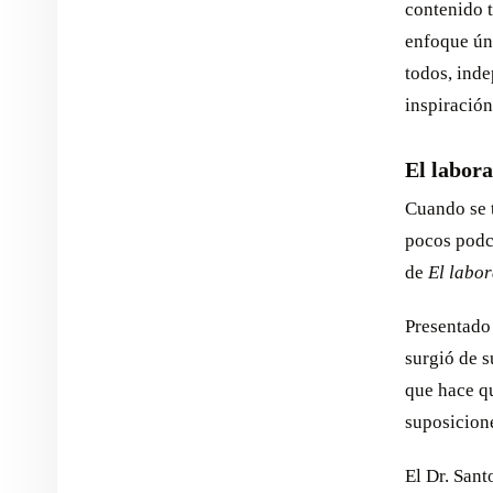
contenido 
enfoque úni
todos, inde
inspiración
El labora
Cuando se t
pocos podca
de
El labor
Presentado 
surgió de s
que hace q
suposicione
El Dr. Sant