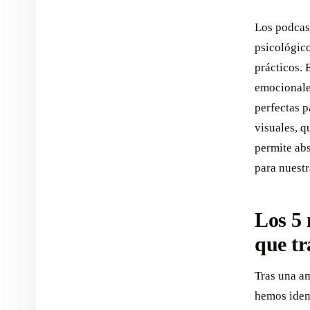
Los podcas
psicológic
prácticos. 
emocionales
perfectas p
visuales, q
permite abs
para nuestr
Los 5 
que tr
Tras una am
hemos iden