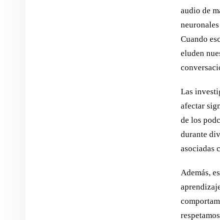
audio de ma
neuronales
Cuando esc
eluden nues
conversacio
Las invest
afectar sig
de los podc
durante div
asociadas 
Además, es
aprendizaje
comportami
respetamos