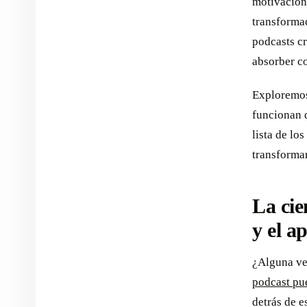
motivacion
transformac
podcasts cr
absorber co
Exploremos 
funcionan d
lista de lo
transformar
La cie
y el a
¿Alguna ve
podcast pu
detrás de 