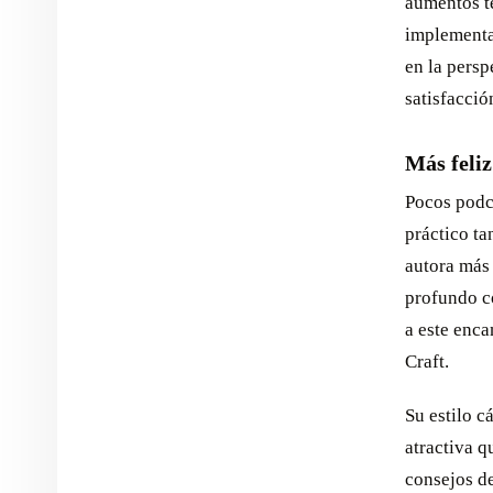
aumentos t
implementac
en la persp
satisfacció
Más feli
Pocos podc
práctico t
autora más
profundo c
a este enc
Craft.
Su estilo 
atractiva 
consejos d