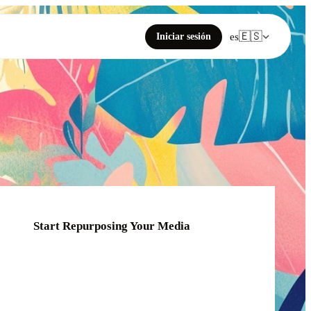
🇪🇸
Iniciar sesión
es
Start Repurposing Your Media
Click or drag your