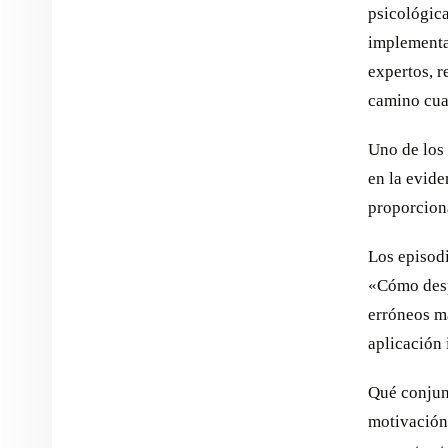
psicológica
implementar
expertos, 
camino cua
Uno de los
en la evide
proporciona
Los episod
«Cómo desp
erróneos m
aplicación 
Qué conju
motivación,