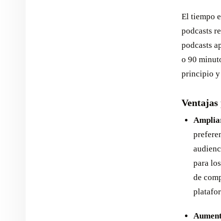
El tiempo e
podcasts re
podcasts ap
o 90 minut
principio y
Ventajas 
Ampliar
preferen
audienc
para lo
de comp
platafo
Aument