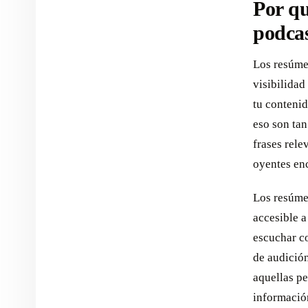
Por qu
podca
Los resúme
visibilida
tu contenid
eso son tan
frases rele
oyentes en
Los resúme
accesible 
escuchar c
de audició
aquellas pe
informació