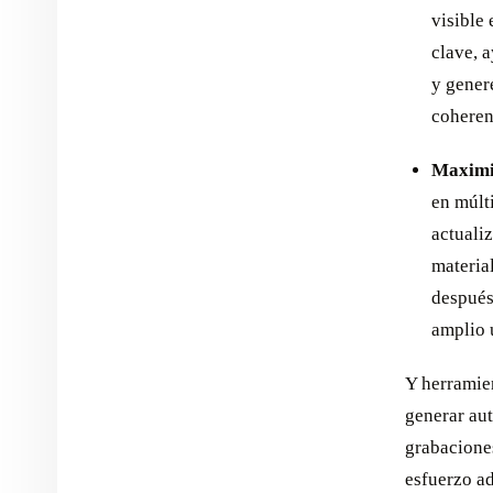
visible
clave, 
y gener
coherent
Maximiz
en múlt
actualiz
materia
después
amplio 
Y herrami
generar aut
grabacione
esfuerzo ad