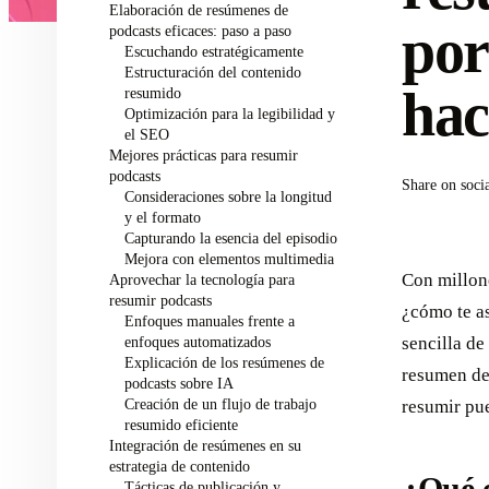
Elaboración de resúmenes de
por
podcasts eficaces: paso a paso
Escuchando estratégicamente
Estructuración del contenido
hac
resumido
Optimización para la legibilidad y
el SEO
Mejores prácticas para resumir
podcasts
Share on soci
Consideraciones sobre la longitud
y el formato
Capturando la esencia del episodio
Mejora con elementos multimedia
Con millon
Aprovechar la tecnología para
resumir podcasts
¿cómo te a
Enfoques manuales frente a
enfoques automatizados
sencilla de
Explicación de los resúmenes de
resumen de
podcasts sobre IA
Creación de un flujo de trabajo
resumir pue
resumido eficiente
Integración de resúmenes en su
estrategia de contenido
Tácticas de publicación y