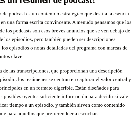
es un resumen de podcast?
de podcast es un contenido estratégico que destila la esencia
o en una forma escrita convincente. A menudo pensamos que los
de los podcasts son esos breves anuncios que se ven debajo de
 de los episodios, pero también pueden ser descripciones
 los episodios o notas detalladas del programa con marcas de
ntos clave.
a de las transcripciones, que proporcionan una descripción
 episodio, los resúmenes se centran en capturar el valor central y
principales en un formato digerible. Están diseñados para
os posibles oyentes suficiente información para decidir si vale
dicar tiempo a un episodio, y también sirven como contenido
te para aquellos que prefieren leer a escuchar.