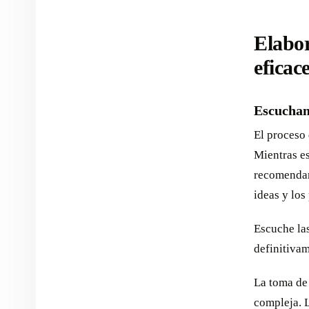
Elabor
eficac
Escuchan
El proceso 
Mientras es
recomendam
ideas y los
Escuche la
definitivam
La toma de 
compleja. L