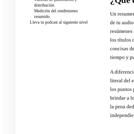
¿Qué 
distribución
Medición del rendimiento
Un resumen 
resumido
de tu audi
Lleva tu podcast al siguiente nivel
resúmenes 
los títulos
concisas de
tiempo y pu
A diferenci
literal del
los puntos 
brindar a l
la pena de
independien