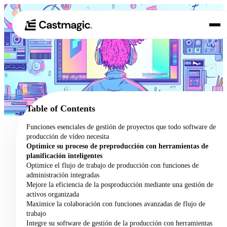
Producto
01
Casos de uso
02
Table of Contents
Precios
Funciones esenciales de gestión de proyectos que todo software de
03
producción de vídeo necesita
Acerca de nosotros
Optimice su proceso de preproducción con herramientas de
04
planificación inteligentes
Optimice el flujo de trabajo de producción con funciones de
administración integradas
Mejore la eficiencia de la posproducción mediante una gestión de
activos organizada
Maximice la colaboración con funciones avanzadas de flujo de
trabajo
Integre su software de gestión de la producción con herramientas