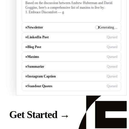
Based on the discussion between Andrew Huberman and David
Goggins, here's a comprehensive list of maxims to live by:
1. Embrace Discomfort — growth occurs outside your comfort
zone, built by consistently tackli
≡
Newsletter
✓ Draft ready
≡
LinkedIn Post
Generating…
≡
Blog Post
Queued
≡
Maxims
Queued
≡
Summarize
Queued
≡
Instagram Caption
Queued
≡
Standout Quotes
Queued
Get Started
→