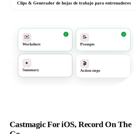
Clips & Generador de hojas de trabajo para entrenadores
✓
✓
✉️
📝
Worksheet
Prompts
✓
🎬
✦
Action steps
Summary
Castmagic For iOS, Record On The