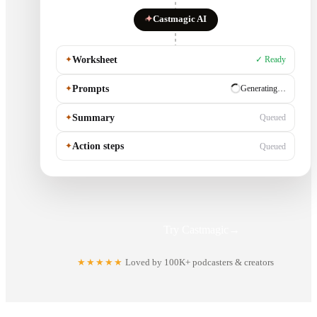
✦
Castmagic AI
✦
Worksheet
✓ Ready
✦
Prompts
✓ Ready
✦
Summary
Generating…
✦
Action steps
Queued
Try Castmagic
→
★★★★★
Loved by 100K+ podcasters & creators