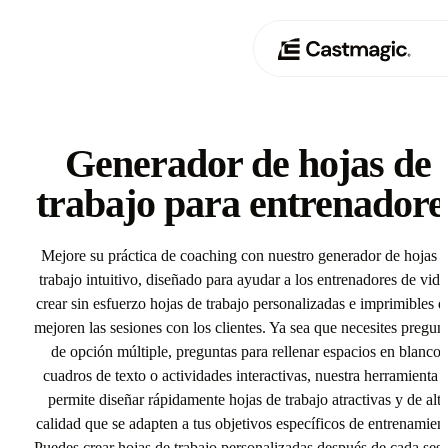
Producto
01
Generador de hojas de
Casos de uso
trabajo para entrenadore
02
Precios
03
Mejore su práctica de coaching con nuestro generador de hojas 
trabajo intuitivo, diseñado para ayudar a los entrenadores de vida
Acerca de nosotros
crear sin esfuerzo hojas de trabajo personalizadas e imprimibles q
04
mejoren las sesiones con los clientes. Ya sea que necesites pregun
de opción múltiple, preguntas para rellenar espacios en blanco,
cuadros de texto o actividades interactivas, nuestra herramienta t
permite diseñar rápidamente hojas de trabajo atractivas y de alta
calidad que se adapten a tus objetivos específicos de entrenamient
Puedes crear hojas de trabajo personalizadas después de cada ses