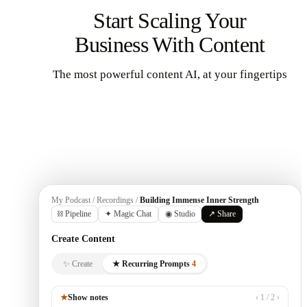
Start Scaling Your
Business With Content
The most powerful content AI, at your fingertips
Get Started
My Podcast / Recordings /
Building Immense Inner Strength
⛓ Pipeline
✦ Magic Chat
◉ Studio
↗ Share
Create Content
✨ Create
★ Recurring Prompts
4
★
Show notes
‹ 1 / 2 ›