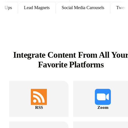
 Follow Ups
Lead Magnets
Social Media Carousels
T
Integrate Content From All You
Favorite Platforms
RSS
Zoom